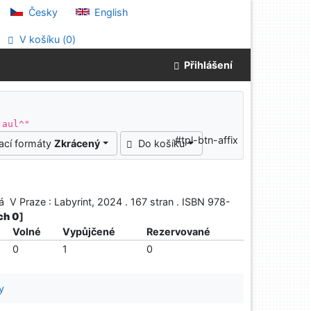
Česky
English
V košíku (
0
)
Přihlášení
 aul^"
#tpl-btn-affix
ací formáty
Zkrácený
Do košíku
vá V Praze : Labyrint, 2024 . 167 stran . ISBN 978-
ých 0
]
Volné
Vypůjčené
Rezervované
0
1
0
y