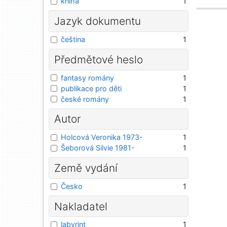
kniha
1
Jazyk dokumentu
čeština
1
Předmětové heslo
fantasy romány
1
publikace pro děti
1
české romány
1
Autor
Holcová Veronika 1973-
1
Šeborová Silvie 1981-
1
Země vydání
Česko
1
Nakladatel
labyrint
1