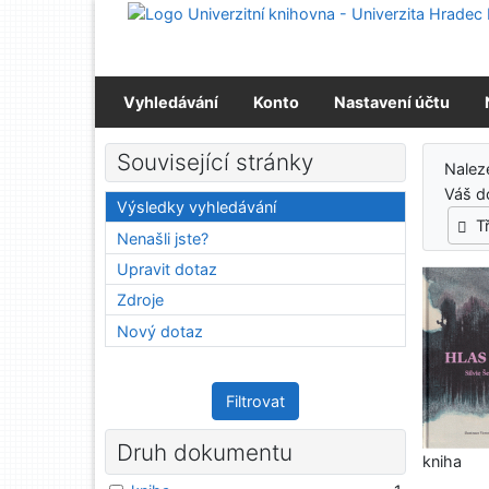
Přejít na obsah
Přejít na menu
Prohlášení o webové přístupnosti
Vyhledávání
Konto
Nastavení účtu
Výs
Související stránky
Nalez
Váš d
Výsledky vyhledávání
T
Nenašli jste?
Upravit dotaz
Zdroje
Nový dotaz
Filtrovat
Druh dokumentu
kniha