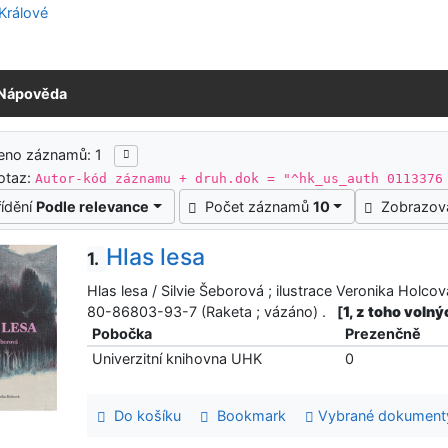
Nápověda
ledky vyhledávání
eno záznamů: 1
otaz:
Autor-kód záznamu + druh.dok = "^hk_us_auth 0113376
řídění
Podle relevance
Počet záznamů
10
Zobrazov
Hlas lesa
1.
Hlas lesa / Silvie Šeborová ; ilustrace Veronika Holco
80-86803-93-7 (Raketa ; vázáno) .
[
1, z toho voln
Pobočka
Prezenčně
Univerzitní knihovna UHK
0
Do košíku
Bookmark
Vybrané dokument