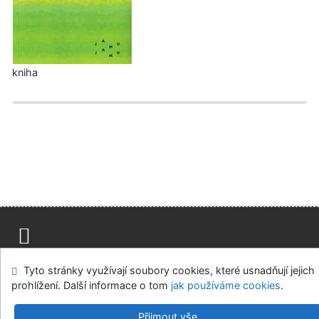
kniha
Mapa stránek
Přístupnost
Soukromí
Tyto stránky využívají soubory cookies, které usnadňují jejich
Modul OpenSearch
Napište nám
Nastavení cookies
prohlížení. Další informace o tom
jak používáme cookies
.
Univerzitní knihovna - Univerzita Hradec Králové
Přijmout vše