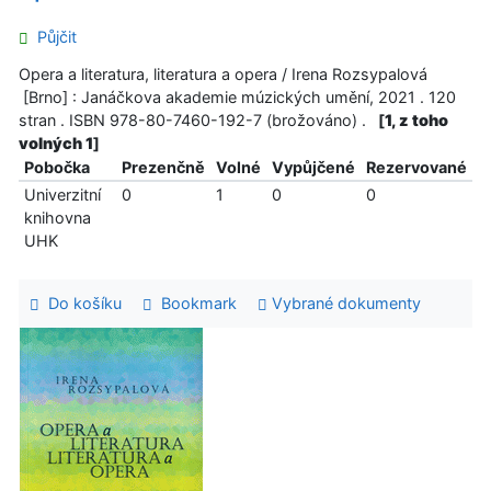
Půjčit
Opera a literatura, literatura a opera / Irena Rozsypalová
[Brno] : Janáčkova akademie múzických umění, 2021 . 120
stran . ISBN 978-80-7460-192-7 (brožováno) .
[
1, z toho
volných 1
]
Pobočka
Prezenčně
Volné
Vypůjčené
Rezervované
Univerzitní
0
1
0
0
knihovna
UHK
Do košíku
Bookmark
Vybrané dokumenty