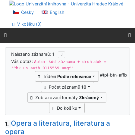
Přejít na obsah
Přejít na menu
Česky
English
Prohlášení o webové přístupnosti
V košíku (
0
)
Výsledky vyhledávání
Nalezeno záznamů: 1
Váš dotaz:
Autor-kód záznamu + druh.dok =
"^hk_us_auth 0115559 amg^"
#tpl-btn-affix
Třídění
Podle relevance
Počet záznamů
10
Zobrazovací formáty
Zkrácený
Do košíku
Opera a literatura, literatura a
1.
opera