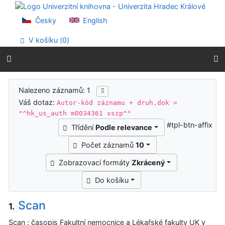
Přejít na obsah
Přejít na menu
Česky
English
Prohlášení o webové přístupnosti
V košíku (
0
)
Výsledky vyhledávání
Nalezeno záznamů: 1
Váš dotaz:
Autor-kód záznamu + druh.dok =
"^hk_us_auth m0034361 xszp^"
#tpl-btn-affix
Třídění
Podle relevance
Počet záznamů
10
Zobrazovací formáty
Zkrácený
Do košíku
Scan
1.
Scan : časopis Fakultní nemocnice a Lékařské fakulty UK v