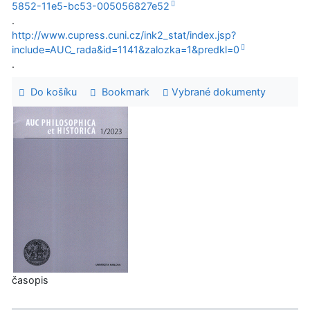
5852-11e5-bc53-005056827e52
.
http://www.cupress.cuni.cz/ink2_stat/index.jsp?
include=AUC_rada&id=1141&zalozka=1&predkl=0
.
Do košíku
Bookmark
Vybrané dokumenty
časopis