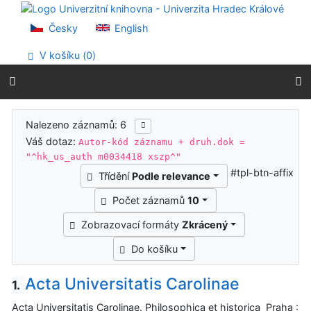
Přejít na obsah
Přejít na menu
Česky
English
Prohlášení o webové přístupnosti
V košíku (
0
)
Výsledky vyhledávání
Nalezeno záznamů: 6
Váš dotaz:
Autor-kód záznamu + druh.dok =
"^hk_us_auth m0034418 xszp^"
#tpl-btn-affix
Třídění
Podle relevance
Počet záznamů
10
Zobrazovací formáty
Zkrácený
Do košíku
Acta Universitatis Carolinae
1.
Acta Universitatis Carolinae. Philosophica et historica Praha :