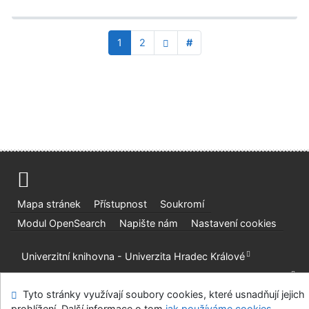
1
2
#
Mapa stránek
Přístupnost
Soukromí
Modul OpenSearch
Napište nám
Nastavení cookies
Univerzitní knihovna - Univerzita Hradec Králové
©1993-2026
IPAC
v.4.8.63a
-
Cosmotron Bohemia, s.r.o.
Tyto stránky využívají soubory cookies, které usnadňují jejich
prohlížení. Další informace o tom
jak používáme cookies
.