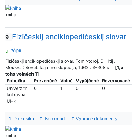
kniha
Fizičeskij enciklopedičeskij slovar
9.
Půjčit
Fizičeskij enciklopedičeskij slovar. Tom vtoroj. E - litij .
Moskva : Sovetskaja enciklopedija, 1962 . 6-608 s .
[
1, z
toho volných 1
]
Pobočka
Prezenčně
Volné
Vypůjčené
Rezervované
Univerzitní
0
1
0
0
knihovna
UHK
Do košíku
Bookmark
Vybrané dokumenty
kniha