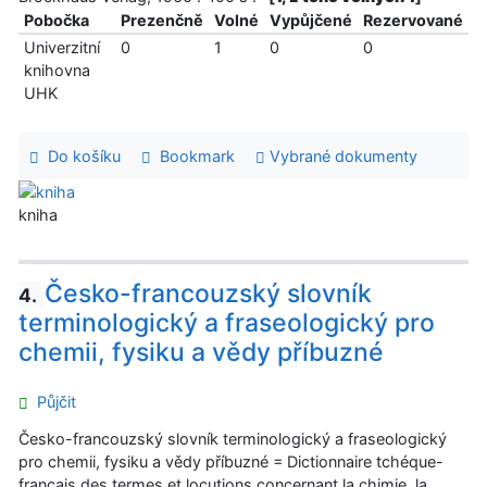
Pobočka
Prezenčně
Volné
Vypůjčené
Rezervované
Univerzitní
0
1
0
0
knihovna
UHK
Do košíku
Bookmark
Vybrané dokumenty
kniha
Česko-francouzský slovník
4.
terminologický a fraseologický pro
chemii, fysiku a vědy příbuzné
Půjčit
Česko-francouzský slovník terminologický a fraseologický
pro chemii, fysiku a vědy příbuzné = Dictionnaire tchéque-
francais des termes et locutions concernant la chimie, la