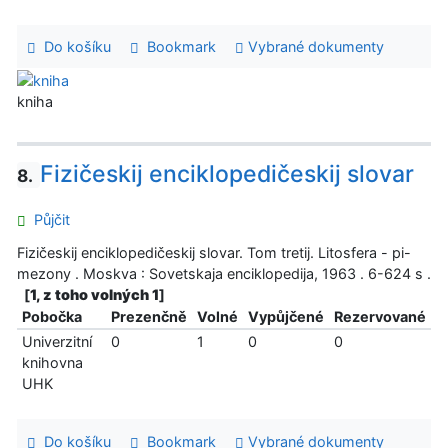
Do košíku
Bookmark
Vybrané dokumenty
kniha
Fizičeskij enciklopedičeskij slovar
8.
Půjčit
Fizičeskij enciklopedičeskij slovar. Tom tretij. Litosfera - pi-
mezony . Moskva : Sovetskaja enciklopedija, 1963 . 6-624 s .
[
1, z toho volných 1
]
Pobočka
Prezenčně
Volné
Vypůjčené
Rezervované
Univerzitní
0
1
0
0
knihovna
UHK
Do košíku
Bookmark
Vybrané dokumenty