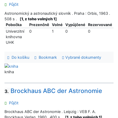
Půjčit
Astronomický a astronautický slovník . Praha : Orbis, 1963 .
508 s .
[
1, z toho volných 1
]
Pobočka
Prezenčně
Volné
Vypůjčené
Rezervované
Univerzitní
0
1
0
0
knihovna
UHK
Do košíku
Bookmark
Vybrané dokumenty
kniha
Brockhaus ABC der Astronomie
3.
Půjčit
Brockhaus ABC der Astronomie . Leipzig : VEB F. A.
Brockhaus Verlag, 1960 . 400 s .
[
1, z toho volných 1
]