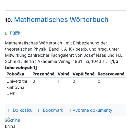
Mathematisches Wörterbuch
10.
Půjčit
Mathematisches Wörterbuch : mit Einbeziehung der
theoretischen Physik. Band 1, A-K / bearb. und hrsg. unter
Mitwirkung zahlreicher Fachgalehrt von Josef Naas und H.L.
Schmid . Berlin : Akademie Verlag, 1961 . xi, 1043 s .
[
1, z
toho volných 1
]
Pobočka
Prezenčně
Volné
Vypůjčené
Rezervované
Univerzitní
0
1
0
0
knihovna
UHK
Do košíku
Bookmark
Vybrané dokumenty
kniha