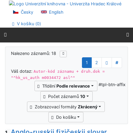
Přejít na obsah
Přejít na menu
Česky
English
Prohlášení o webové přístupnosti
V košíku (
0
)
Výsledky vyhledávání
Nalezeno záznamů: 18
1
2
#
Váš dotaz:
Autor-kód záznamu + druh.dok =
"^hk_us_auth m0034472 asl^"
#tpl-btn-affix
Třídění
Podle relevance
Počet záznamů
10
Zobrazovací formáty
Zkrácený
Do košíku
Anglo-russkij fizičeskij slovar
1.