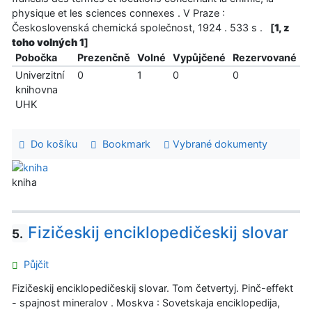
physique et les sciences connexes . V Praze :
Československá chemická společnost, 1924 . 533 s .
[
1, z
toho volných 1
]
Pobočka
Prezenčně
Volné
Vypůjčené
Rezervované
Univerzitní
0
1
0
0
knihovna
UHK
Do košíku
Bookmark
Vybrané dokumenty
kniha
Fizičeskij enciklopedičeskij slovar
5.
Půjčit
Fizičeskij enciklopedičeskij slovar. Tom četvertyj. Pinč-effekt
- spajnost mineralov . Moskva : Sovetskaja enciklopedija,