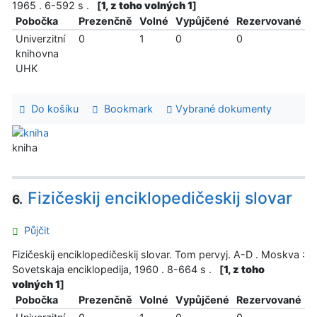
1965 . 6-592 s .
[
1, z toho volných 1
]
Pobočka
Prezenčně
Volné
Vypůjčené
Rezervované
Univerzitní
0
1
0
0
knihovna
UHK
Do košíku
Bookmark
Vybrané dokumenty
kniha
Fizičeskij enciklopedičeskij slovar
6.
Půjčit
Fizičeskij enciklopedičeskij slovar. Tom pervyj. A-D . Moskva :
Sovetskaja enciklopedija, 1960 . 8-664 s .
[
1, z toho
volných 1
]
Pobočka
Prezenčně
Volné
Vypůjčené
Rezervované