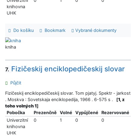
Univerzitní
0
1
0
0
knihovna
UHK
Do košíku
Bookmark
Vybrané dokumenty
kniha
Fizičeskij enciklopedičeskij slovar
7.
Půjčit
Fizičeskij enciklopedičeskij slovar. Tom pjatyj. Spektr - jarkost
. Moskva : Sovetskaja enciklopedija, 1966 . 6-575 s .
[
1, z
toho volných 1
]
Pobočka
Prezenčně
Volné
Vypůjčené
Rezervované
Univerzitní
0
1
0
0
knihovna
UHK