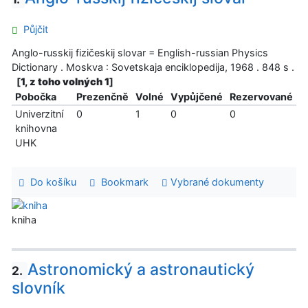
Půjčit
Anglo-russkij fizičeskij slovar = English-russian Physics
Dictionary . Moskva : Sovetskaja enciklopedija, 1968 . 848 s .
[
1, z toho volných 1
]
Pobočka
Prezenčně
Volné
Vypůjčené
Rezervované
Univerzitní
0
1
0
0
knihovna
UHK
Do košíku
Bookmark
Vybrané dokumenty
kniha
Astronomický a astronautický
2.
slovník