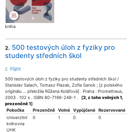
kniha
500 testových úloh z fyziky pro
2.
studenty středních škol
Půjčit
500 testových úloh z fyziky pro studenty středních škol /
Stanislav Salach, Tomasz Plazak, Zofia Sanok ; [z polského
originálu ... přeložila Růžena Kolářová] . Praha : Prometheus,
2003 . 102 s . ISBN 80-7196-248-1 .
[
2, z toho volných 1,
prezenčně 1
]
Pobočka
Prezenčně
Volné
Vypůjčené
Rezervované
Univerzitní
0
1
0
0
knihovna
UHK