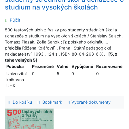
studium na vysokých školách
Půjčit
500 testových úloh z fyziky pro studenty středních škol a
uchazeče o studium na vysokých školách / Stanislav Salach,
Tomasz Plazak, Zofia Sanok ; [z polského originálu ...
přeložila Růžena Kolářová] . Praha : Státní pedagogické
nakladatelství, 1993 . 124 s . ISBN 80-04-26316-X .
[
5, z
toho volných 5
]
Pobočka
Prezenčně
Volné
Vypůjčené
Rezervované
Univerzitní
0
5
0
0
knihovna
UHK
Do košíku
Bookmark
Vybrané dokumenty