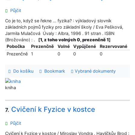
Půjčit
Co je to, když se řekne ... fyzika? : výkladový slovník
základních pojmů fyziky pro základní školy / Eva Pešková,
Jarmila Mulačová Úvaly : Albra, 1996 . 91 stran . ISBN
(Brožováno) : .
[
1, z toho volných 0, prezenčně 1
]
Pobočka
Prezenčně
Volné
Vypůjčené
Rezervované
Prezenčně
1
0
0
0
Do košíku
Bookmark
Vybrané dokumenty
kniha
Cvičení k Fyzice v kostce
7.
Půjčit
Cvičení k Fyzice v kostce / Miroslav Vondra . Havlíčkův Brod :