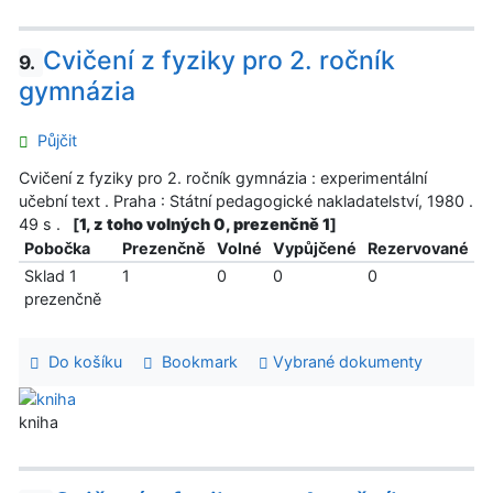
Cvičení z fyziky pro 2. ročník
9.
gymnázia
Půjčit
Cvičení z fyziky pro 2. ročník gymnázia : experimentální
učební text . Praha : Státní pedagogické nakladatelství, 1980 .
49 s .
[
1, z toho volných 0, prezenčně 1
]
Pobočka
Prezenčně
Volné
Vypůjčené
Rezervované
Sklad 1
1
0
0
0
prezenčně
Do košíku
Bookmark
Vybrané dokumenty
kniha