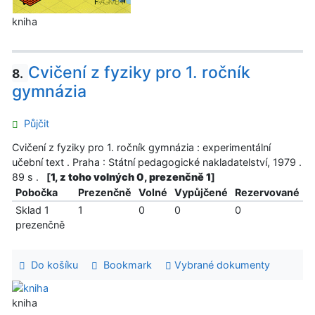
kniha
Cvičení z fyziky pro 1. ročník
8.
gymnázia
Půjčit
Cvičení z fyziky pro 1. ročník gymnázia : experimentální
učební text . Praha : Státní pedagogické nakladatelství, 1979 .
89 s .
[
1, z toho volných 0, prezenčně 1
]
Pobočka
Prezenčně
Volné
Vypůjčené
Rezervované
Sklad 1
1
0
0
0
prezenčně
Do košíku
Bookmark
Vybrané dokumenty
kniha