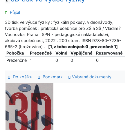
Půjčit
3D tisk ve výuce fyziky : fyzikální pokusy, videonávody,
tvorba pomůcek : praktická učebnice pro ZŠ a SŠ / Vladimír
Vochozka Praha : SPN - pedagogické nakladatelství,
akciová společnost, 2022 . 200 stran . ISBN 978-80-7235-
665-2 (brožováno) .
[
1, z toho volných 0, prezenčně 1
]
Pobočka
Prezenčně
Volné
Vypůjčené
Rezervované
Prezenčně
1
0
0
0
Do košíku
Bookmark
Vybrané dokumenty