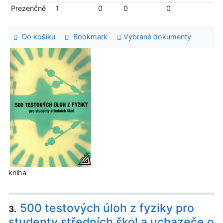
Prezenčně
1
0
0
0
Do košíku
Bookmark
Vybrané dokumenty
kniha
500 testových úloh z fyziky pro
3.
studenty středních škol a uchazeče o