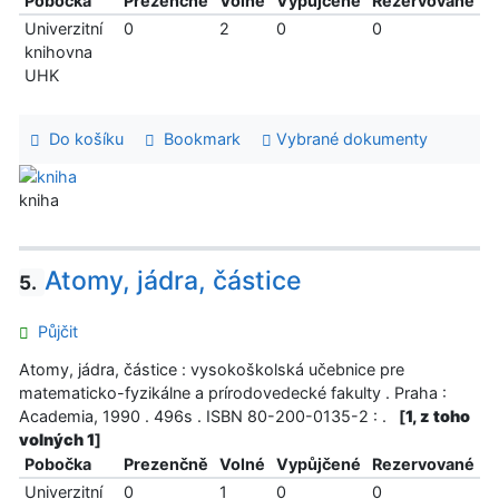
Pobočka
Prezenčně
Volné
Vypůjčené
Rezervované
Univerzitní
0
2
0
0
knihovna
UHK
Do košíku
Bookmark
Vybrané dokumenty
kniha
Atomy, jádra, částice
5.
Půjčit
Atomy, jádra, částice : vysokoškolská učebnice pre
matematicko-fyzikálne a prírodovedecké fakulty . Praha :
Academia, 1990 . 496s . ISBN 80-200-0135-2 : .
[
1, z toho
volných 1
]
Pobočka
Prezenčně
Volné
Vypůjčené
Rezervované
Univerzitní
0
1
0
0