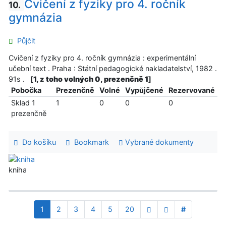
Cvičení z fyziky pro 4. ročník
10.
gymnázia
Půjčit
Cvičení z fyziky pro 4. ročník gymnázia : experimentální
učební text . Praha : Státní pedagogické nakladatelství, 1982 .
91s .
[
1, z toho volných 0, prezenčně 1
]
Pobočka
Prezenčně
Volné
Vypůjčené
Rezervované
Sklad 1
1
0
0
0
prezenčně
Do košíku
Bookmark
Vybrané dokumenty
kniha
1
2
3
4
5
20
#