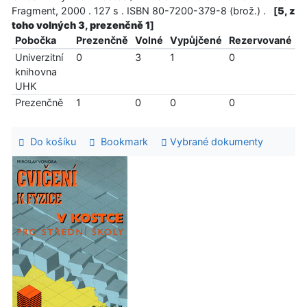
Fragment, 2000 . 127 s . ISBN 80-7200-379-8 (brož.) .
[
5, z
toho volných 3, prezenčně 1
]
Pobočka
Prezenčně
Volné
Vypůjčené
Rezervované
Univerzitní
0
3
1
0
knihovna
UHK
Prezenčně
1
0
0
0
Do košíku
Bookmark
Vybrané dokumenty