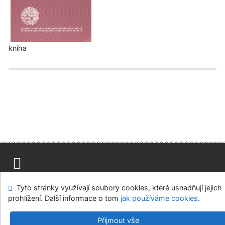
kniha
Mapa stránek
Přístupnost
Soukromí
Tyto stránky využívají soubory cookies, které usnadňují jejich
Modul OpenSearch
Napište nám
Nastavení cookies
prohlížení. Další informace o tom
jak používáme cookies
.
Univerzitní knihovna - Univerzita Hradec Králové
Přijmout vše