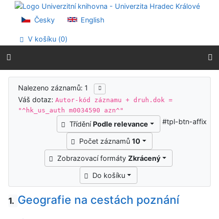
Přejít na obsah
Přejít na menu
Česky
English
Prohlášení o webové přístupnosti
V košíku (
0
)
Výsledky vyhledávání
Nalezeno záznamů: 1
Váš dotaz:
Autor-kód záznamu + druh.dok =
"^hk_us_auth m0034590 azn^"
#tpl-btn-affix
Třídění
Podle relevance
Počet záznamů
10
Zobrazovací formáty
Zkrácený
Do košíku
Geografie na cestách poznání
1.