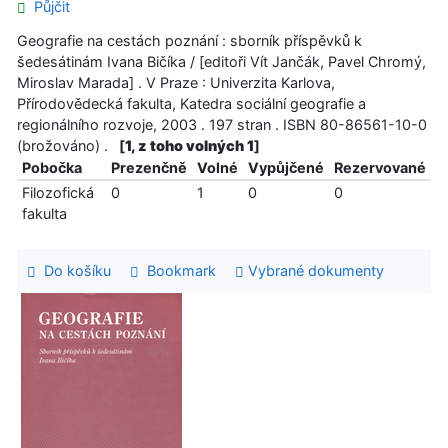
Půjčit
Geografie na cestách poznání : sborník příspěvků k
šedesátinám Ivana Bičíka / [editoři Vít Jančák, Pavel Chromý,
Miroslav Marada] . V Praze : Univerzita Karlova,
Přírodovědecká fakulta, Katedra sociální geografie a
regionálního rozvoje, 2003 . 197 stran . ISBN 80-86561-10-0
(brožováno) .
[
1, z toho volných 1
]
Pobočka
Prezenčně
Volné
Vypůjčené
Rezervované
Filozofická
0
1
0
0
fakulta
Do košíku
Bookmark
Vybrané dokumenty