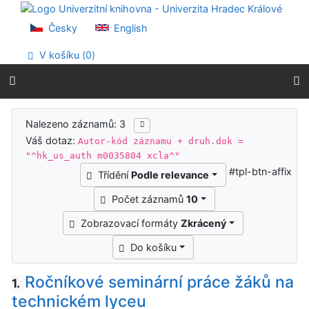
Přejít na obsah
Přejít na menu
Česky
English
Prohlášení o webové přístupnosti
V košíku (
0
)
Výsledky vyhledávání
Nalezeno záznamů: 3
Váš dotaz:
Autor-kód záznamu + druh.dok =
"^hk_us_auth m0035804 xcla^"
#tpl-btn-affix
Třídění
Podle relevance
Počet záznamů
10
Zobrazovací formáty
Zkrácený
Do košíku
Ročníkové seminární práce žáků na
1.
technickém lyceu