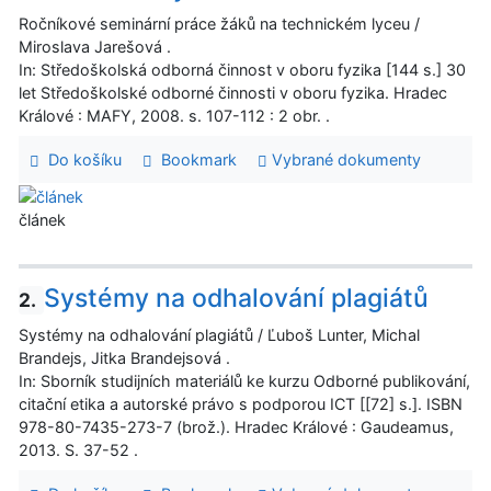
Ročníkové seminární práce žáků na technickém lyceu /
Miroslava Jarešová .
In: Středoškolská odborná činnost v oboru fyzika [144 s.] 30
let Středoškolské odborné činnosti v oboru fyzika. Hradec
Králové : MAFY, 2008. s. 107-112 : 2 obr. .
Do košíku
Bookmark
Vybrané dokumenty
článek
Systémy na odhalování plagiátů
2.
Systémy na odhalování plagiátů / Ľuboš Lunter, Michal
Brandejs, Jitka Brandejsová .
In: Sborník studijních materiálů ke kurzu Odborné publikování,
citační etika a autorské právo s podporou ICT [[72] s.]. ISBN
978-80-7435-273-7 (brož.). Hradec Králové : Gaudeamus,
2013. S. 37-52 .