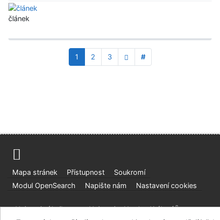
článek
1
2
3
#
Mapa stránek
Přístupnost
Soukromí
Modul OpenSearch
Napište nám
Nastavení cookies
Univerzitní knihovna - Univerzita Hradec Králové