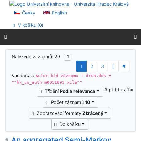
Přejít na obsah
Přejít na menu
Česky
English
Prohlášení o webové přístupnosti
V košíku (
0
)
Výsledky vyhledávání
Nalezeno záznamů: 29
1
2
3
#
Váš dotaz:
Autor-kód záznamu + druh.dok =
"^hk_us_auth m0051893 xcla^"
#tpl-btn-affix
Třídění
Podle relevance
Počet záznamů
10
Zobrazovací formáty
Zkrácený
Do košíku
An aggregated Semi-Markov
1.