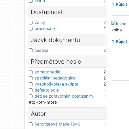
kniha
2
Půjčit
Dostupnost
volný
2
prezenčně
1
kniha
Jazyk dokumentu
Půjčit
čeština
2
Předmětové heslo
somatopedie
2
speciální pedagogika
2
vysokoškolská skripta
2
defektologie
1
děti se zdravotním postižením
1
#tpl-btn-more
Autor
Renotiérová Marie 1949-
1