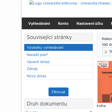
Přejít na obsah
Přejít na menu
Prohlášení o webové přístupnosti
Vyhledávání
Konto
Nastavení účtu
Výs
Související stránky
Nale
Váš d
Výsledky vyhledávání
T
Nenašli jste?
Upravit dotaz
Zdroje
Nový dotaz
Filtrovat
Druh dokumentu
kniha