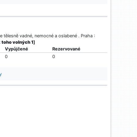
e tělesně vadné, nemocné a oslabené . Praha :
 z toho volných 1
]
Vypůjčené
Rezervované
0
0
y