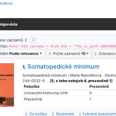
Nápověda
ledky vyhledávání
zeno záznamů: 2
otaz:
Autor-kód záznamu + druh.dok = "^hk_us_auth m005998
řídění
Podle relevance
Počet záznamů
10
Zobrazov
Somatopedické minimum
1.
Somatopedické minimum / Marie Renotiérová . Olomouc
244-0532-6 .
[
5, z toho volných 4, prezenčně 1
]
Pobočka
Prezenčně
Univerzitní knihovna UHK
0
Prezenčně
1
Do košíku
Bookmark
Vybrané dokument