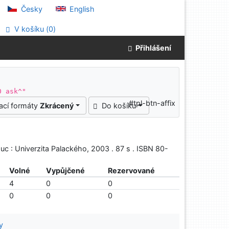
Česky
English
V košíku (
0
)
Přihlášení
0 ask^"
#tpl-btn-affix
ací formáty
Zkrácený
Do košíku
 : Univerzita Palackého, 2003 . 87 s . ISBN 80-
Volné
Vypůjčené
Rezervované
4
0
0
0
0
0
y