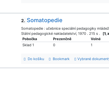
Somatopedie
2.
Somatopedie : učebnice speciální pedagogiky mládež
Státní pedagogické nakladatelství, 1970 . 215 s .
[
1,
Pobočka
Prezenčně
Volné
Sklad 1
0
1
Do košíku
Bookmark
Vybrané dokument