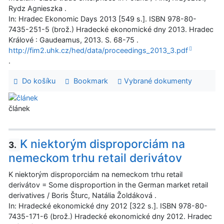
Rydz Agnieszka .
In: Hradec Ekonomic Days 2013 [549 s.]. ISBN 978-80-
7435-251-5 (brož.) Hradecké ekonomické dny 2013. Hradec
Králové : Gaudeamus, 2013. S. 68-75 .
http://fim2.uhk.cz/hed/data/proceedings_2013_3.pdf
.
Do košíku
Bookmark
Vybrané dokumenty
článek
K niektorým disproporciám na
3.
nemeckom trhu retail derivátov
K niektorým disproporciám na nemeckom trhu retail
derivátov = Some disproportion in the German market retail
derivatives / Boris Šturc, Natália Žoldáková .
In: Hradecké ekonomické dny 2012 [322 s.]. ISBN 978-80-
7435-171-6 (brož.) Hradecké ekonomické dny 2012. Hradec