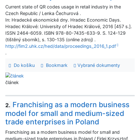
Current state of QR codes usage in retail industry in the
Czech Republic / Lenka Čechurová .
In: Hradecké ekonomické dny. Hradec Economic Days.
Hradec Králové: University of Hradec Králové, 2016 [457 s.].
ISSN 2464-6059. ISBN 978-80-7435-633-9. S. 124-129
(tištěný sborník), s. 130-135 (online zdroj) .
http://fim2.uhk.cz/hed/data/proceedings_2016_1.pdf
.
Do košíku
Bookmark
Vybrané dokumenty
článek
Franchising as a modern business
2.
model for small and medium-sized
trade enterprises in Poland
Franchising as a modern business model for small and
medium-sized trade enterprises in Poland / Firlej Krzysztof,