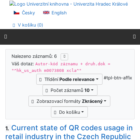
Přejít na obsah
Přejít na menu
Česky
English
Prohlášení o webové přístupnosti
V košíku (
0
)
Výsledky vyhledávání
Nalezeno záznamů: 6
Váš dotaz:
Autor-kód záznamu + druh.dok =
"^hk_us_auth m0073808 xcla^"
#tpl-btn-affix
Třídění
Podle relevance
Počet záznamů
10
Zobrazovací formáty
Zkrácený
Do košíku
Current state of QR codes usage in
1.
retail industry in the Czech Republic