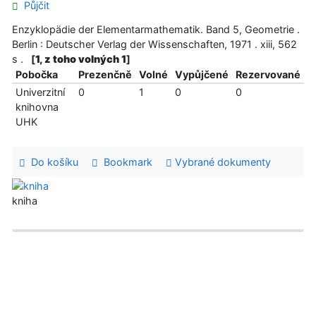
Půjčit
Enzyklopädie der Elementarmathematik. Band 5, Geometrie .
Berlin : Deutscher Verlag der Wissenschaften, 1971 . xiii, 562
s .
[
1, z toho volných 1
]
Pobočka
Prezenčně
Volné
Vypůjčené
Rezervované
Univerzitní
0
1
0
0
knihovna
UHK
Do košíku
Bookmark
Vybrané dokumenty
kniha