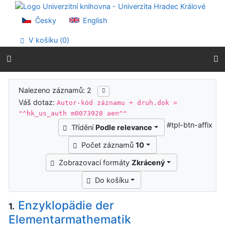
Přejít na obsah
Přejít na menu
Česky
English
Prohlášení o webové přístupnosti
V košíku (
0
)
Výsledky vyhledávání
Nalezeno záznamů: 2
Váš dotaz:
Autor-kód záznamu + druh.dok =
"^hk_us_auth m0073928 aen^"
#tpl-btn-affix
Třídění
Podle relevance
Počet záznamů
10
Zobrazovací formáty
Zkrácený
Do košíku
Enzyklopädie der
1.
Elementarmathematik