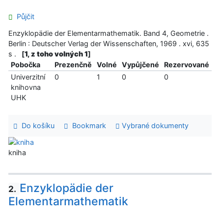
Půjčit
Enzyklopädie der Elementarmathematik. Band 4, Geometrie .
Berlin : Deutscher Verlag der Wissenschaften, 1969 . xvi, 635
s .
[
1, z toho volných 1
]
Pobočka
Prezenčně
Volné
Vypůjčené
Rezervované
Univerzitní
0
1
0
0
knihovna
UHK
Do košíku
Bookmark
Vybrané dokumenty
kniha
Enzyklopädie der
2.
Elementarmathematik