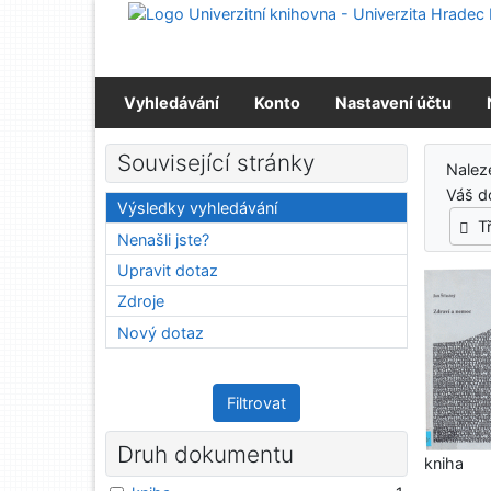
Přejít na obsah
Přejít na menu
Prohlášení o webové přístupnosti
Vyhledávání
Konto
Nastavení účtu
Výs
Související stránky
Nalez
Váš d
Výsledky vyhledávání
T
Nenašli jste?
Upravit dotaz
Zdroje
Nový dotaz
Filtrovat
Druh dokumentu
kniha