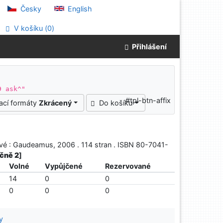
Česky
English
V košíku (
0
)
Přihlášení
9 ask^"
#tpl-btn-affix
ací formáty
Zkrácený
Do košíku
ové : Gaudeamus, 2006 . 114 stran . ISBN 80-7041-
nčně 2
]
Volné
Vypůjčené
Rezervované
14
0
0
0
0
0
y