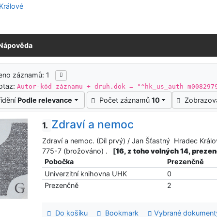
Nápověda
ledky vyhledávání
eno záznamů: 1
otaz:
Autor-kód záznamu + druh.dok = "^hk_us_auth m008297
řídění
Podle relevance
Počet záznamů
10
Zobrazov
Zdraví a nemoc
1.
Zdraví a nemoc. (Díl prvý) / Jan Šťastný Hradec Král
775-7 (brožováno) .
[
16, z toho volných 14, preze
Pobočka
Prezenčně
Univerzitní knihovna UHK
0
Prezenčně
2
Do košíku
Bookmark
Vybrané dokument