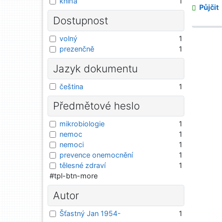
kniha
1
Půjčit
Dostupnost
volný
1
prezenčně
1
Jazyk dokumentu
čeština
1
Předmětové heslo
mikrobiologie
1
nemoc
1
nemoci
1
prevence onemocnění
1
tělesné zdraví
1
#tpl-btn-more
Autor
Šťastný Jan 1954-
1