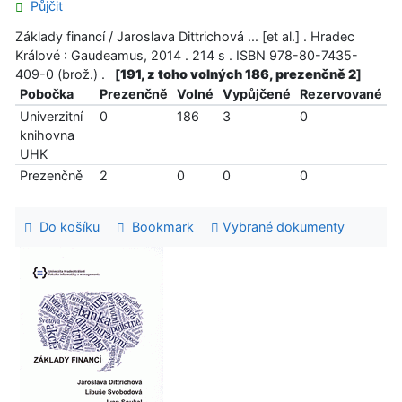
Půjčit
Základy financí / Jaroslava Dittrichová ... [et al.] . Hradec
Králové : Gaudeamus, 2014 . 214 s . ISBN 978-80-7435-
409-0 (brož.) .
[
191, z toho volných 186, prezenčně 2
]
Pobočka
Prezenčně
Volné
Vypůjčené
Rezervované
Univerzitní
0
186
3
0
knihovna
UHK
Prezenčně
2
0
0
0
Do košíku
Bookmark
Vybrané dokumenty