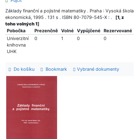
Půjčit
Základy finanční a pojistné matematiky . Praha : Vysoká škola
ekonomická, 1995 . 131 s . ISBN 80-7079-545-X : .
[
1, z
toho volných 1
]
Pobočka
Prezenčně
Volné
Vypůjčené
Rezervované
Univerzitní
0
1
0
0
knihovna
UHK
Do košíku
Bookmark
Vybrané dokumenty