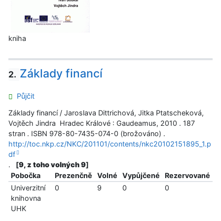
kniha
Základy financí
2.
Půjčit
Základy financí / Jaroslava Dittrichová, Jitka Ptatscheková,
Vojtěch Jindra Hradec Králové : Gaudeamus, 2010 . 187
stran . ISBN 978-80-7435-074-0 (brožováno) .
http://toc.nkp.cz/NKC/201101/contents/nkc20102151895_1.p
df
.
[
9, z toho volných 9
]
Pobočka
Prezenčně
Volné
Vypůjčené
Rezervované
Univerzitní
0
9
0
0
knihovna
UHK