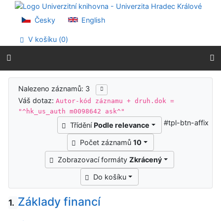
Přejít na obsah
Přejít na menu
Česky
English
Prohlášení o webové přístupnosti
V košíku (
0
)
Výsledky vyhledávání
Nalezeno záznamů: 3
Váš dotaz:
Autor-kód záznamu + druh.dok =
"^hk_us_auth m0098642 ask^"
#tpl-btn-affix
Třídění
Podle relevance
Počet záznamů
10
Zobrazovací formáty
Zkrácený
Do košíku
Základy financí
1.