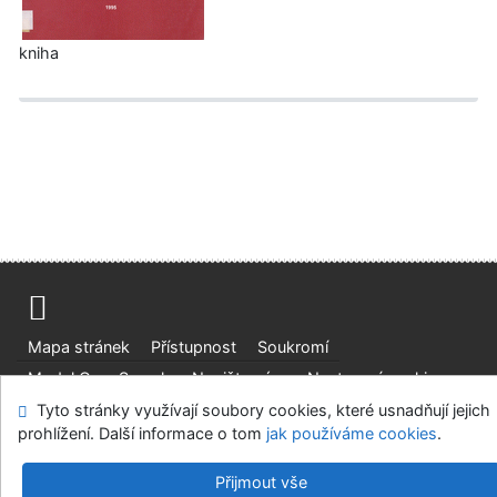
kniha
Mapa stránek
Přístupnost
Soukromí
Modul OpenSearch
Napište nám
Nastavení cookies
Tyto stránky využívají soubory cookies, které usnadňují jejich
Univerzitní knihovna - Univerzita Hradec Králové
prohlížení. Další informace o tom
jak používáme cookies
.
©1993-2026
IPAC
v.4.8.63a
-
Cosmotron Bohemia, s.r.o.
Přijmout vše