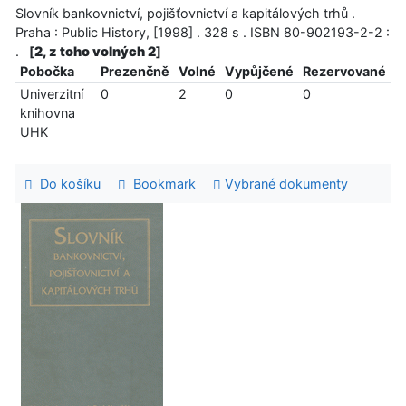
Slovník bankovnictví, pojišťovnictví a kapitálových trhů .
Praha : Public History, [1998] . 328 s . ISBN 80-902193-2-2 :
.
[
2, z toho volných 2
]
Pobočka
Prezenčně
Volné
Vypůjčené
Rezervované
Univerzitní
0
2
0
0
knihovna
UHK
Do košíku
Bookmark
Vybrané dokumenty