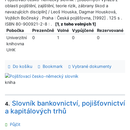
oblasti pojištění, zajištění, teorie rizik, zábrany škod a
navazujících disciplín] / Leoš Houska, Dagmar Housková,
Vojtěch Bočinský . Praha : Česká pojišťovna, [1992] . 125 s .
ISBN 80-900921-2-8 : .
[
1, z toho volných 1
]
Pobočka
Prezenčně
Volné
Vypůjčené
Rezervované
Univerzitní
0
1
0
0
knihovna
UHK
Do košíku
Bookmark
Vybrané dokumenty
kniha
Slovník bankovnictví, pojišťovnictví
4.
a kapitálových trhů
Půjčit