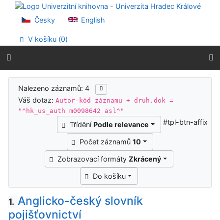
Přejít na obsah
Přejít na menu
Česky
English
Prohlášení o webové přístupnosti
V košíku (
0
)
Výsledky vyhledávání
Nalezeno záznamů: 4
Váš dotaz:
Autor-kód záznamu + druh.dok =
"^hk_us_auth m0098642 asl^"
#tpl-btn-affix
Třídění
Podle relevance
Počet záznamů
10
Zobrazovací formáty
Zkrácený
Do košíku
Anglicko-český slovník
1.
pojišťovnictví