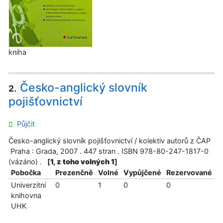
kniha
Česko-anglický slovník
2.
pojišťovnictví
Půjčit
Česko-anglický slovník pojišťovnictví / kolektiv autorů z ČAP
Praha : Grada, 2007 . 447 stran . ISBN 978-80-247-1817-0
(vázáno) .
[
1, z toho volných 1
]
Pobočka
Prezenčně
Volné
Vypůjčené
Rezervované
Univerzitní
0
1
0
0
knihovna
UHK