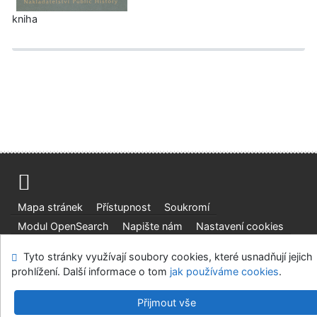
kniha
Mapa stránek
Přístupnost
Soukromí
Modul OpenSearch
Napište nám
Nastavení cookies
Tyto stránky využívají soubory cookies, které usnadňují jejich
Univerzitní knihovna - Univerzita Hradec Králové
prohlížení. Další informace o tom
jak používáme cookies
.
©1993-2026
IPAC
v.4.8.63a
-
Cosmotron Bohemia, s.r.o.
Přijmout vše