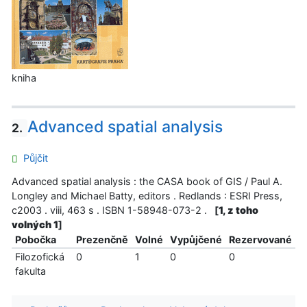
kniha
Advanced spatial analysis
2.
Půjčit
Advanced spatial analysis : the CASA book of GIS / Paul A.
Longley and Michael Batty, editors . Redlands : ESRI Press,
c2003 . viii, 463 s . ISBN 1-58948-073-2 .
[
1, z toho
volných 1
]
Pobočka
Prezenčně
Volné
Vypůjčené
Rezervované
Filozofická
0
1
0
0
fakulta