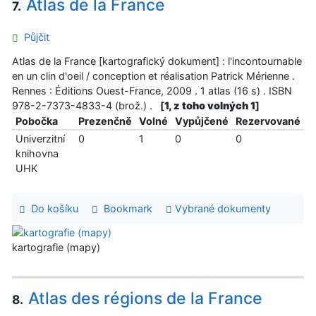
Atlas de la France
7.
Půjčit
Atlas de la France [kartografický dokument] : l'incontournable
en un clin d'oeil / conception et réalisation Patrick Mérienne .
Rennes : Éditions Ouest-France, 2009 . 1 atlas (16 s) . ISBN
978-2-7373-4833-4 (brož.) .
[
1, z toho volných 1
]
Pobočka
Prezenčně
Volné
Vypůjčené
Rezervované
Univerzitní
0
1
0
0
knihovna
UHK
Do košíku
Bookmark
Vybrané dokumenty
kartografie (mapy)
Atlas des régions de la France
8.