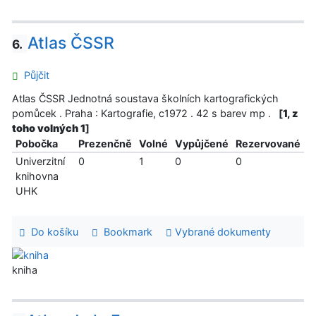
Atlas ČSSR
6.
Půjčit
Atlas ČSSR Jednotná soustava školních kartografických
pomůcek . Praha : Kartografie, c1972 . 42 s barev mp .
[
1, z
toho volných 1
]
Pobočka
Prezenčně
Volné
Vypůjčené
Rezervované
Univerzitní
0
1
0
0
knihovna
UHK
Do košíku
Bookmark
Vybrané dokumenty
kniha