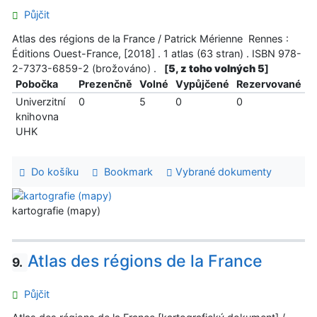
Půjčit
Atlas des régions de la France / Patrick Mérienne Rennes :
Éditions Ouest-France, [2018] . 1 atlas (63 stran) . ISBN 978-
2-7373-6859-2 (brožováno) .
[
5, z toho volných 5
]
Pobočka
Prezenčně
Volné
Vypůjčené
Rezervované
Univerzitní
0
5
0
0
knihovna
UHK
Do košíku
Bookmark
Vybrané dokumenty
kartografie (mapy)
Atlas des régions de la France
9.
Půjčit