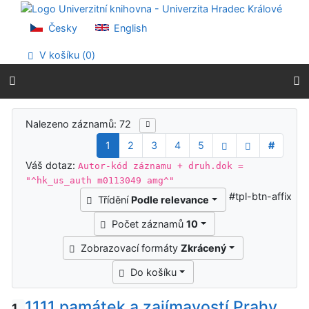
Přejít na obsah
Přejít na menu
Česky
English
Prohlášení o webové přístupnosti
V košíku (
0
)
Výsledky vyhledávání
Nalezeno záznamů: 72
1
2
3
4
5
#
Váš dotaz:
Autor-kód záznamu + druh.dok =
"^hk_us_auth m0113049 amg^"
#tpl-btn-affix
Třídění
Podle relevance
Počet záznamů
10
Zobrazovací formáty
Zkrácený
Do košíku
1111 památek a zajímavostí Prahy
1.