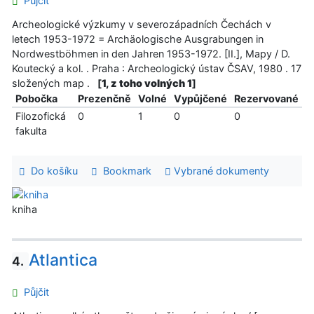
Půjčit
Archeologické výzkumy v severozápadních Čechách v
letech 1953-1972 = Archäologische Ausgrabungen in
Nordwestböhmen in den Jahren 1953-1972. [II.], Mapy / D.
Koutecký a kol. . Praha : Archeologický ústav ČSAV, 1980 . 17
složených map .
[
1, z toho volných 1
]
Pobočka
Prezenčně
Volné
Vypůjčené
Rezervované
Filozofická
0
1
0
0
fakulta
Do košíku
Bookmark
Vybrané dokumenty
kniha
Atlantica
4.
Půjčit