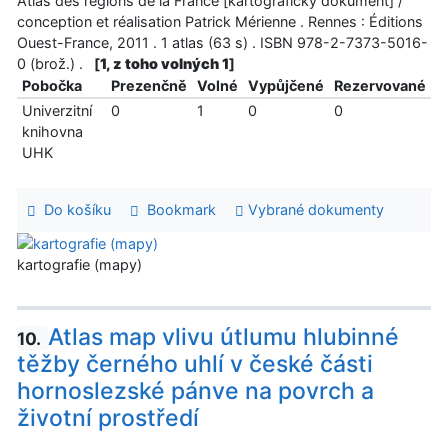
Atlas des régions de la France [kartografický dokument] /
conception et réalisation Patrick Mérienne . Rennes : Éditions
Ouest-France, 2011 . 1 atlas (63 s) . ISBN 978-2-7373-5016-
0 (brož.) .
[
1, z toho volných 1
]
Pobočka
Prezenčně
Volné
Vypůjčené
Rezervované
Univerzitní
0
1
0
0
knihovna
UHK
Do košíku
Bookmark
Vybrané dokumenty
kartografie (mapy)
Atlas map vlivu útlumu hlubinné
10.
těžby černého uhlí v české části
hornoslezské pánve na povrch a
životní prostředí