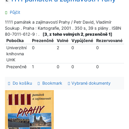
Půjčit
1111 památek a zajímavostí Prahy / Petr David, Vladimír
Soukup . Praha : Kartografie, 2001 . 350 s, 39 s plány . ISBN
80-7011-612-9 : .
[
3, z toho volných 2, prezenčně 1
]
Pobočka
Prezenčně
Volné
Vypůjčené
Rezervované
Univerzitní
0
2
0
0
knihovna
UHK
Prezenčně
1
0
0
0
Do košíku
Bookmark
Vybrané dokumenty