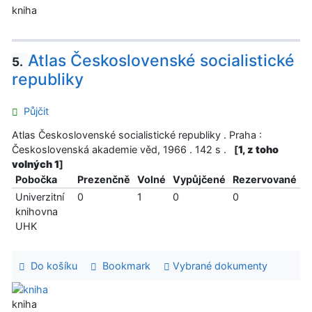
kniha
Atlas Československé socialistické
5.
republiky
Půjčit
Atlas Československé socialistické republiky . Praha :
Československá akademie věd, 1966 . 142 s .
[
1, z toho
volných 1
]
Pobočka
Prezenčně
Volné
Vypůjčené
Rezervované
Univerzitní
0
1
0
0
knihovna
UHK
Do košíku
Bookmark
Vybrané dokumenty
kniha