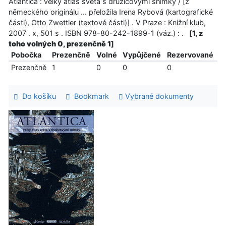
Atlantica : velký atlas světa s družicovými snímky / [z
německého originálu ... přeložila Irena Rybová (kartografické
části), Otto Zwettler (textové části)] . V Praze : Knižní klub,
2007 . x, 501 s . ISBN 978-80-242-1899-1 (váz.) : .
[
1, z
toho volných 0, prezenčně 1
]
Pobočka
Prezenčně
Volné
Vypůjčené
Rezervované
Prezenčně
1
0
0
0
Do košíku
Bookmark
Vybrané dokumenty