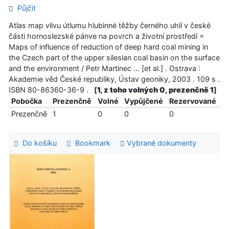
Půjčit
Atlas map vlivu útlumu hlubinné těžby černého uhlí v české
části hornoslezské pánve na povrch a životní prostředí =
Maps of influence of reduction of deep hard coal mining in
the Czech part of the upper silesian coal basin on the surface
and the environment / Petr Martinec ... [et al.] . Ostrava :
Akademie věd České republiky, Ústav geoniky, 2003 . 109 s .
ISBN 80-86360-36-9 .
[
1, z toho volných 0, prezenčně 1
]
Pobočka
Prezenčně
Volné
Vypůjčené
Rezervované
Prezenčně
1
0
0
0
Do košíku
Bookmark
Vybrané dokumenty