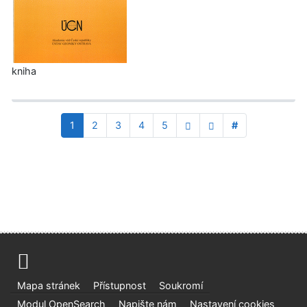
kniha
1
2
3
4
5
#
Mapa stránek
Přístupnost
Soukromí
Modul OpenSearch
Napište nám
Nastavení cookies