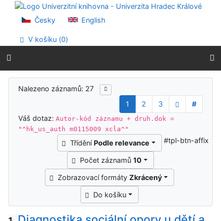
Přejít na obsah
Přejít na menu
Česky
English
Prohlášení o webové přístupnosti
V košíku (
0
)
Výsledky vyhledávání
Nalezeno záznamů: 27
1
2
3
#
Váš dotaz:
Autor-kód záznamu + druh.dok =
"^hk_us_auth m0115009 xcla^"
#tpl-btn-affix
Třídění
Podle relevance
Počet záznamů
10
Zobrazovací formáty
Zkrácený
Do košíku
Diagnostika sociální opory u dětí a
1.