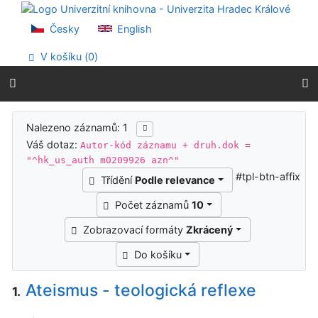
Přejít na obsah
Přejít na menu
Česky
English
Prohlášení o webové přístupnosti
V košíku (
0
)
Výsledky vyhledávání
Nalezeno záznamů: 1
Váš dotaz:
Autor-kód záznamu + druh.dok =
"^hk_us_auth m0209926 azn^"
#tpl-btn-affix
Třídění
Podle relevance
Počet záznamů
10
Zobrazovací formáty
Zkrácený
Do košíku
Ateismus - teologická reflexe
1.