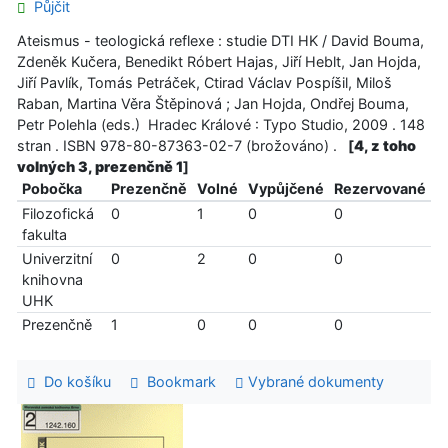
Půjčit
Ateismus - teologická reflexe : studie DTI HK / David Bouma,
Zdeněk Kučera, Benedikt Róbert Hajas, Jiří Heblt, Jan Hojda,
Jiří Pavlík, Tomás Petráček, Ctirad Václav Pospíšil, Miloš
Raban, Martina Věra Štěpinová ; Jan Hojda, Ondřej Bouma,
Petr Polehla (eds.) Hradec Králové : Typo Studio, 2009 . 148
stran . ISBN 978-80-87363-02-7 (brožováno) .
[
4, z toho
volných 3, prezenčně 1
]
Pobočka
Prezenčně
Volné
Vypůjčené
Rezervované
Filozofická
0
1
0
0
fakulta
Univerzitní
0
2
0
0
knihovna
UHK
Prezenčně
1
0
0
0
Do košíku
Bookmark
Vybrané dokumenty