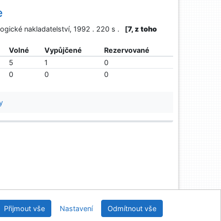
e
ogické nakladatelství, 1992 . 220 s .
[
7, z toho
Volné
Vypůjčené
Rezervované
5
1
0
0
0
0
y
Univerzitní knihovna - Univerzita Hradec Králové
Přijmout vše
Nastavení
Odmítnout vše