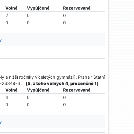
Volné
Vypůjčené
Rezervované
2
0
0
0
0
0
y
y a nižší ročníky víceletých gymnázií . Praha : Státní
04-26349-6 .
[
5, z toho volných 4, prezenčně 1
]
Volné
Vypůjčené
Rezervované
4
0
0
0
0
0
y