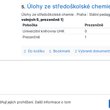
Úlohy ze středoškolské chemi
5.
Úlohy ze středoškolské chemie . Praha : Státní pedag
volných 5, prezenčně 1
]
Pobočka
Prezenčně
Univerzitní knihovna UHK
0
Prezenčně
1
Do košíku
Bookmark
Vybrané dokument
ují jejich prohlížení. Další informace o tom
tupnost
Soukromí
Modul OpenSearch