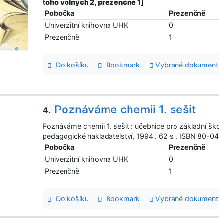
toho volných 2, prezenčně 1
]
Pobočka
Prezenčně
Univerzitní knihovna UHK
0
Prezenčně
1
Do košíku
Bookmark
Vybrané dokument
Poznáváme chemii 1. sešit
4.
Poznáváme chemii 1. sešit : učebnice pro základní škol
pedagogické nakladatelství, 1994 . 62 s . ISBN 80-
Pobočka
Prezenčně
Univerzitní knihovna UHK
0
Prezenčně
1
Do košíku
Bookmark
Vybrané dokument