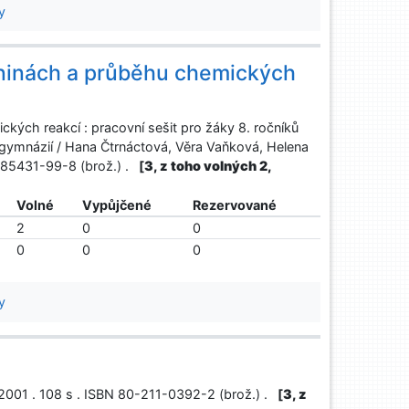
y
ninách a průběhu chemických
kých reakcí : pracovní sešit pro žáky 8. ročníků
h gymnázií / Hana Čtrnáctová, Věra Vaňková, Helena
0-85431-99-8 (brož.) .
[
3, z toho volných 2,
Volné
Vypůjčené
Rezervované
2
0
0
0
0
0
y
, c2001 . 108 s . ISBN 80-211-0392-2 (brož.) .
[
3, z