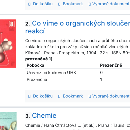
Do košíku
Bookmark
Vybrané dokument
Co víme o organických slouče
2.
reakcí
Co víme o organických sloučeninách a průběhu chemic
základních škol a pro žáky nižších ročníků víceletýc
Klímová . Praha : Prospektrum, 1994 . 32 s . ISBN 8
prezenčně 1
]
Pobočka
Prezenčně
Univerzitní knihovna UHK
0
Prezenčně
1
Do košíku
Bookmark
Vybrané dokument
Chemie
3.
Chemie / Hana Čtrnáctová ... [et al.] . Praha : Tauris