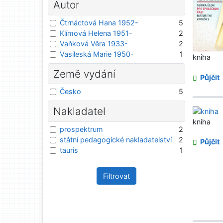
Autor
Čtrnáctová Hana 1952-
5
Klímová Helena 1951-
2
Vaňková Věra 1933-
2
Vasileská Marie 1950-
1
kniha
Země vydání
Půjčit
Česko
5
Nakladatel
kniha
prospektrum
2
státní pedagogické nakladatelství
2
Půjčit
tauris
1
Filtrovat