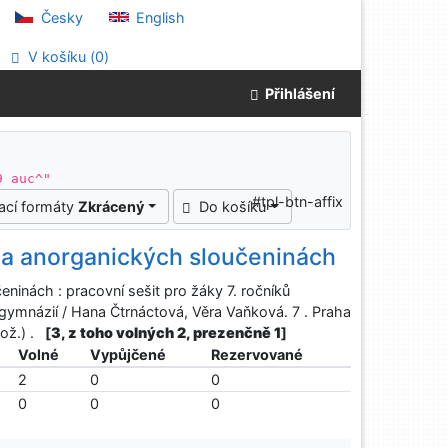
Česky
English
V košíku (
0
)
Přihlášení
9 auc^"
#tpl-btn-affix
ací formáty
Zkrácený
Do košíku
 a anorganických sloučeninách
inách : pracovní sešit pro žáky 7. ročníků
 gymnázií / Hana Čtrnáctová, Věra Vaňková. 7 . Praha
ož.) .
[
3, z toho volných 2, prezenčně 1
]
Volné
Vypůjčené
Rezervované
2
0
0
0
0
0