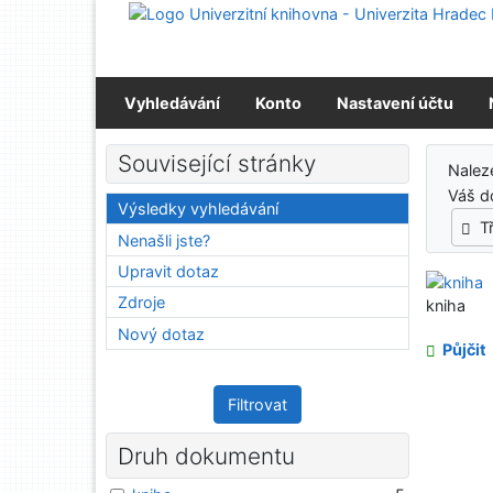
Přejít na obsah
Přejít na menu
Prohlášení o webové přístupnosti
Vyhledávání
Konto
Nastavení účtu
Výs
Související stránky
Nale
Váš d
Výsledky vyhledávání
T
Nenašli jste?
Upravit dotaz
Zdroje
kniha
Nový dotaz
Půjčit
Filtrovat
Druh dokumentu