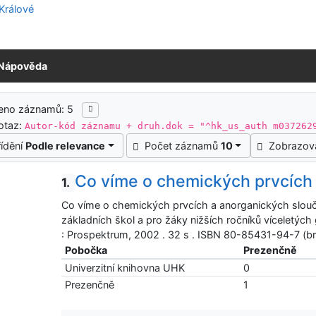
Nápověda
ledky vyhledávání
zeno záznamů: 5
otaz:
Autor-kód záznamu + druh.dok = "^hk_us_auth m037262
řídění
Podle relevance
Počet záznamů
10
Zobrazov
Co víme o chemických prvcích
1.
Co víme o chemických prvcích a anorganických sloučen
základních škol a pro žáky nižších ročníků víceletých
: Prospektrum, 2002 . 32 s . ISBN 80-85431-94-7 (br
Pobočka
Prezenčně
Univerzitní knihovna UHK
0
Prezenčně
1