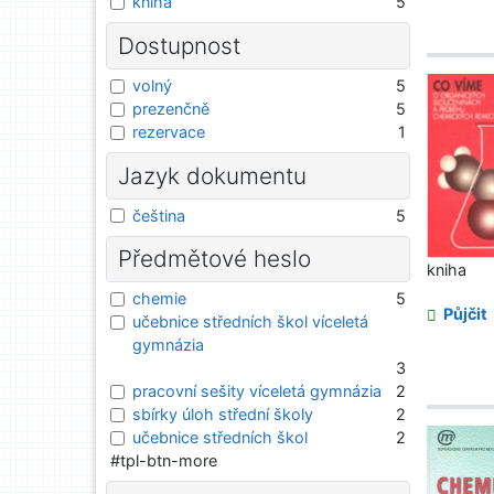
kniha
5
Dostupnost
volný
5
prezenčně
5
rezervace
1
Jazyk dokumentu
čeština
5
Předmětové heslo
kniha
chemie
5
Půjčit
učebnice středních škol víceletá
gymnázia
3
pracovní sešity víceletá gymnázia
2
sbírky úloh střední školy
2
učebnice středních škol
2
#tpl-btn-more