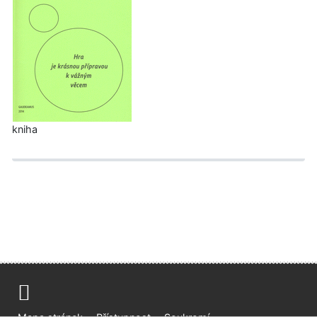
kniha