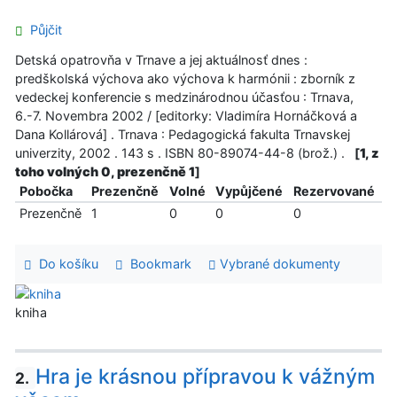
Půjčit
Detská opatrovňa v Trnave a jej aktuálnosť dnes :
predškolská výchova ako výchova k harmónii : zborník z
vedeckej konferencie s medzinárodnou účasťou : Trnava,
6.-7. Novembra 2002 / [editorky: Vladimíra Hornáčková a
Dana Kollárová] . Trnava : Pedagogická fakulta Trnavskej
univerzity, 2002 . 143 s . ISBN 80-89074-44-8 (brož.) .
[
1, z
toho volných 0, prezenčně 1
]
Pobočka
Prezenčně
Volné
Vypůjčené
Rezervované
Prezenčně
1
0
0
0
Do košíku
Bookmark
Vybrané dokumenty
kniha
Hra je krásnou přípravou k vážným
2.