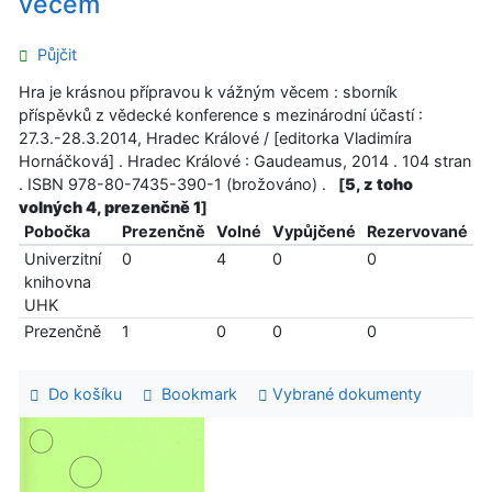
věcem
Půjčit
Hra je krásnou přípravou k vážným věcem : sborník
příspěvků z vědecké konference s mezinárodní účastí :
27.3.-28.3.2014, Hradec Králové / [editorka Vladimíra
Hornáčková] . Hradec Králové : Gaudeamus, 2014 . 104 stran
. ISBN 978-80-7435-390-1 (brožováno) .
[
5, z toho
volných 4, prezenčně 1
]
Pobočka
Prezenčně
Volné
Vypůjčené
Rezervované
Univerzitní
0
4
0
0
knihovna
UHK
Prezenčně
1
0
0
0
Do košíku
Bookmark
Vybrané dokumenty