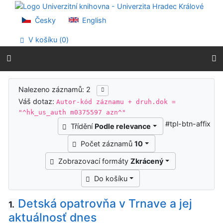
Přejít na obsah
Přejít na menu
Česky
English
Prohlášení o webové přístupnosti
V košíku (
0
)
Výsledky vyhledávání
Nalezeno záznamů: 2
Váš dotaz:
Autor-kód záznamu + druh.dok =
"^hk_us_auth m0375597 azn^"
#tpl-btn-affix
Třídění
Podle relevance
Počet záznamů
10
Zobrazovací formáty
Zkrácený
Do košíku
Detská opatrovňa v Trnave a jej
1.
aktuálnosť dnes