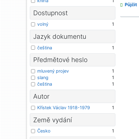
kniha
1
Půjčit
Dostupnost
volný
1
Jazyk dokumentu
čeština
1
Předmětové heslo
mluvený projev
1
slang
1
čeština
1
Autor
Křístek Václav 1918-1979
1
Země vydání
Česko
1