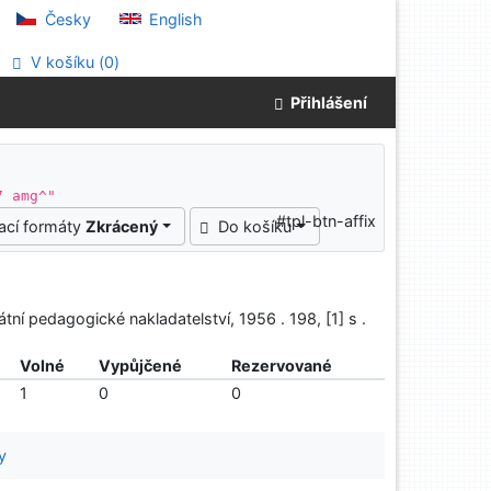
Česky
English
V košíku (
0
)
Přihlášení
7 amg^"
#tpl-btn-affix
ací formáty
Zkrácený
Do košíku
átní pedagogické nakladatelství, 1956 . 198, [1] s .
Volné
Vypůjčené
Rezervované
1
0
0
y