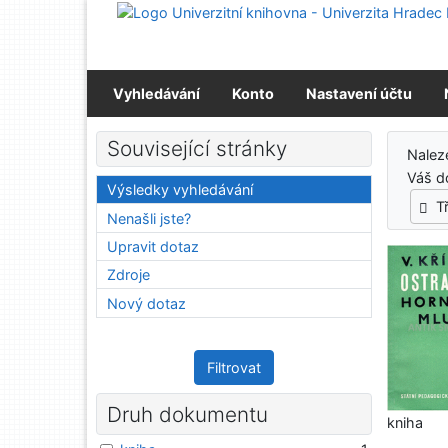
Přejít na obsah
Přejít na menu
Prohlášení o webové přístupnosti
Vyhledávání
Konto
Nastavení účtu
Výs
Související stránky
Nalez
Váš d
Výsledky vyhledávání
T
Nenašli jste?
Upravit dotaz
Zdroje
Nový dotaz
Filtrovat
Druh dokumentu
kniha