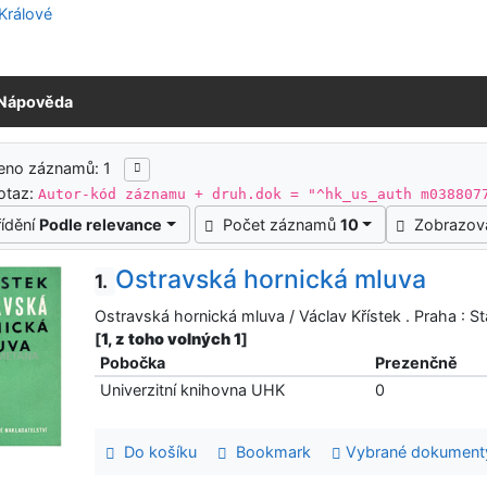
Nápověda
ledky vyhledávání
eno záznamů: 1
otaz:
Autor-kód záznamu + druh.dok = "^hk_us_auth m038807
řídění
Podle relevance
Počet záznamů
10
Zobrazov
Ostravská hornická mluva
1.
Ostravská hornická mluva / Václav Křístek . Praha : St
[
1, z toho volných 1
]
Pobočka
Prezenčně
Univerzitní knihovna UHK
0
Do košíku
Bookmark
Vybrané dokument