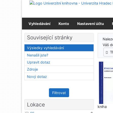
Přejít na obsah
Přejít na menu
Prohlášení o webové přístupnosti
Vyhledávání
Konto
Nastavení účtu
Výs
Související stránky
Nale
Váš d
Výsledky vyhledávání
T
Nenašli jste?
Upravit dotaz
Zdroje
Nový dotaz
Filtrovat
Lokace
kniha