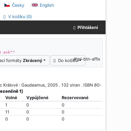
Česky
English
V košíku (
0
)
Přihlášení
4 ask^"
#tpl-btn-affix
ací formáty
Zkrácený
Do košíku
c Králové : Gaudeamus, 2005 . 132 stran . ISBN 80-
prezenčně 1
]
Volné
Vypůjčené
Rezervované
1
0
0
11
0
0
0
0
0