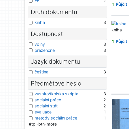
FF
2
Půjčit
Druh dokumentu
kniha
3
kniha
Dostupnost
Půjčit
volný
3
prezenčně
3
Jazyk dokumentu
čeština
3
Předmětové heslo
vysokoškolská skripta
3
sociální práce
2
sociální stát
2
evaluace
1
metody sociální práce
1
#tpl-btn-more