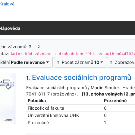
Nápověda
ledky vyhledávání
zeno záznamů: 3
otaz:
Autor-kód záznamu + druh.dok = "^hk_us_auth m044703
řídění
Podle relevance
Počet záznamů
10
Zobrazov
Evaluace sociálních programů
1.
Evaluace sociálních programů / Martin Smutek Hrade
7041-811-7 (brožováno) .
[
13, z toho volných 12, 
Pobočka
Prezenčně
Filozofická fakulta
0
Univerzitní knihovna UHK
0
Prezenčně
1