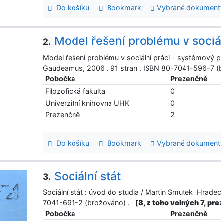
Do košíku
Bookmark
Vybrané dokument
Model řešení problému v sociá
2.
Model řešení problému v sociální práci - systémový 
Gaudeamus, 2006 . 91 stran . ISBN 80-7041-596-7 
Pobočka
Prezenčně
Filozofická fakulta
0
Univerzitní knihovna UHK
0
Prezenčně
2
Do košíku
Bookmark
Vybrané dokument
Sociální stát
3.
Sociální stát : úvod do studia / Martin Smutek Hrade
7041-691-2 (brožováno) .
[
8, z toho volných 7, pr
Pobočka
Prezenčně