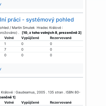
y
lní práci - systémový pohled
pohled / Martin Smutek Hradec Králové :
(brožováno) .
[
10, z toho volných 8, prezenčně 2
]
Volné
Vypůjčené
Rezervované
1
0
0
7
0
0
0
0
0
y
c Králové : Gaudeamus, 2005 . 135 stran . ISBN 80-
ezenčně 1
]
Volné
Vypůjčené
Rezervované