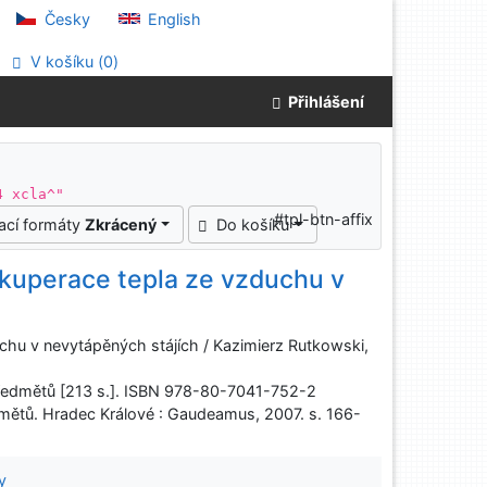
Česky
English
V košíku (
0
)
Přihlášení
4 xcla^"
#tpl-btn-affix
ací formáty
Zkrácený
Do košíku
ekuperace tepla ze vzduchu v
chu v nevytápěných stájích / Kazimierz Rutkowski,
ředmětů [213 s.]. ISBN 978-80-7041-752-2
ětů. Hradec Králové : Gaudeamus, 2007. s. 166-
y