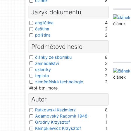
článek
8
Jazyk dokumentu
angličtina
4
článek
čeština
2
polština
2
Předmětové heslo
články ze sborníku
8
zemědělství
3
skleníky
2
teplota
2
článek
zemědělská technologie
2
#tpl-btn-more
Autor
Rutkowski Kazimierz
8
Adamovský Radomír 1948-
1
Grodny Krzysztof
1
Kempkiewicz Krzysztof
1