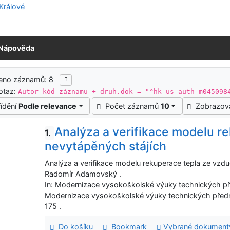
Nápověda
ledky vyhledávání
zeno záznamů: 8
otaz:
Autor-kód záznamu + druh.dok = "^hk_us_auth m045098
řídění
Podle relevance
Počet záznamů
10
Zobrazov
Analýza a verifikace modelu r
1.
nevytápěných stájích
Analýza a verifikace modelu rekuperace tepla ze vzdu
Radomír Adamovský .
In: Modernizace vysokoškolské výuky technických p
Modernizace vysokoškolské výuky technických předm
175 .
Do košíku
Bookmark
Vybrané dokument