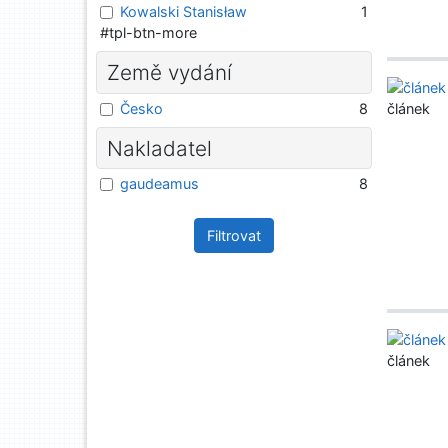
Kowalski Stanisław
1
#tpl-btn-more
Země vydání
Česko
8
článek
Nakladatel
gaudeamus
8
Filtrovat
článek