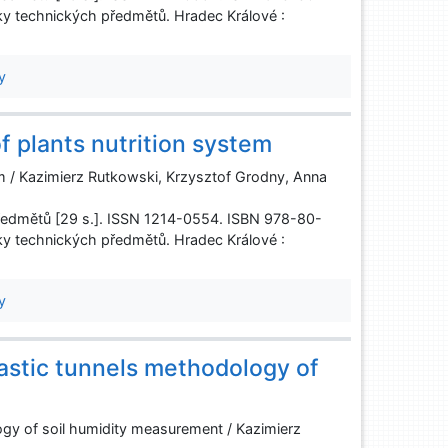
y technických předmětů. Hradec Králové :
y
f plants nutrition system
tem / Kazimierz Rutkowski, Krzysztof Grodny, Anna
ředmětů [29 s.]. ISSN 1214-0554. ISBN 978-80-
y technických předmětů. Hradec Králové :
y
plastic tunnels methodology of
ology of soil humidity measurement / Kazimierz