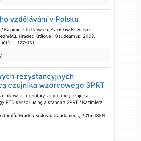
ho vzdělávání v Polsku
/ Kazimierz Rutkowski; Slanisław Kowalski .
ředmětů. Hradec Králové : Gaudeamus, 2008.
ětů. s. 127-131 .
y
owych rezystancyjnych
cą czujnika wzorcowego SPRT
czujników temperatury za pomocą czujnika
gy RTD sensor using a standart SPRT / Kazimierz
ředmětů. Hradec Králové: Gaudeamus, 2015. ISSN