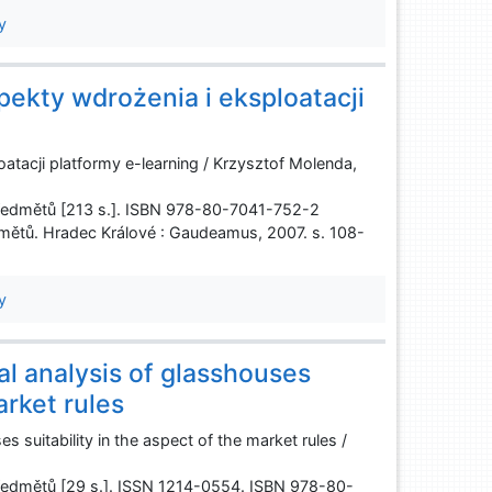
y
pekty wdrożenia i eksploatacji
atacji platformy e-learning / Krzysztof Molenda,
ředmětů [213 s.]. ISBN 978-80-7041-752-2
ětů. Hradec Králové : Gaudeamus, 2007. s. 108-
y
al analysis of glasshouses
arket rules
s suitability in the aspect of the market rules /
ředmětů [29 s.]. ISSN 1214-0554. ISBN 978-80-