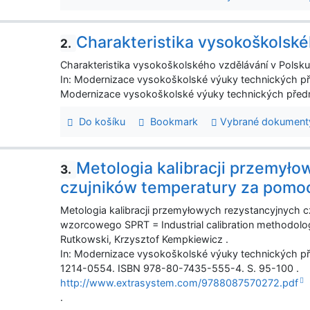
Charakteristika vysokoškolské
2.
Charakteristika vysokoškolského vzdělávání v Polsku 
In: Modernizace vysokoškolské výuky technických p
Modernizace vysokoškolské výuky technických předm
Do košíku
Bookmark
Vybrané dokument
Metologia kalibracji przemył
3.
czujników temperatury za pomo
Metologia kalibracji przemyłowych rezystancyjnych 
wzorcowego SPRT = Industrial calibration methodolo
Rutkowski, Krzysztof Kempkiewicz .
In: Modernizace vysokoškolské výuky technických p
1214-0554. ISBN 978-80-7435-555-4. S. 95-100 .
http://www.extrasystem.com/9788087570272.pdf
.