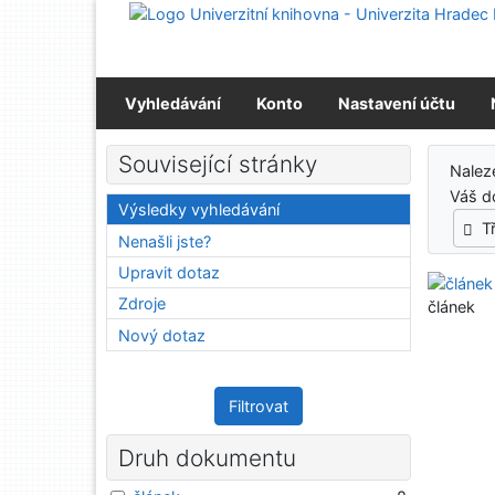
Přejít na obsah
Přejít na menu
Prohlášení o webové přístupnosti
Vyhledávání
Konto
Nastavení účtu
Výs
Související stránky
Nale
Váš d
Výsledky vyhledávání
T
Nenašli jste?
Upravit dotaz
Zdroje
článek
Nový dotaz
Filtrovat
Druh dokumentu