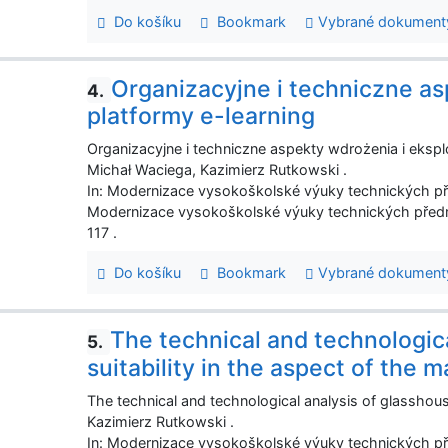
Do košíku
Bookmark
Vybrané dokument
Organizacyjne i techniczne as
4.
platformy e-learning
Organizacyjne i techniczne aspekty wdrożenia i eksplo
Michał Waciega, Kazimierz Rutkowski .
In: Modernizace vysokoškolské výuky technických p
Modernizace vysokoškolské výuky technických předm
117 .
Do košíku
Bookmark
Vybrané dokument
The technical and technologic
5.
suitability in the aspect of the m
The technical and technological analysis of glasshouse
Kazimierz Rutkowski .
In: Modernizace vysokoškolské výuky technických p