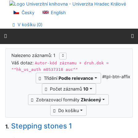
Přejít na obsah
Přejít na menu
Česky
English
Prohlášení o webové přístupnosti
V košíku (
0
)
Výsledky vyhledávání
Nalezeno záznamů: 1
Váš dotaz:
Autor-kód záznamu + druh.dok =
"^hk_us_auth m0537318 auc^"
#tpl-btn-affix
Třídění
Podle relevance
Počet záznamů
10
Zobrazovací formáty
Zkrácený
Do košíku
Stepping stones 1
1.