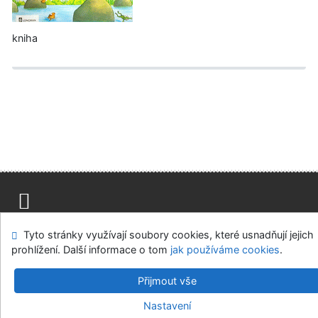
kniha
Mapa stránek
Přístupnost
Soukromí
Tyto stránky využívají soubory cookies, které usnadňují jejich
Modul OpenSearch
Napište nám
Nastavení cookies
prohlížení. Další informace o tom
jak používáme cookies
.
Univerzitní knihovna - Univerzita Hradec Králové
Přijmout vše
©1993-2026
IPAC
v.4.8.63a
-
Cosmotron Bohemia, s.r.o.
Nastavení