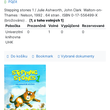
Půjčit
Stepping stones 1 / Julie Ashworth, John Clark Walton-on-
Thames : Nelson, 1992 . 64 stran . ISBN 0-17-556499-X
(brožováno) .
[
1, z toho volných 1
]
Pobočka
Prezenčně
Volné
Vypůjčené
Rezervované
Univerzitní
0
1
0
0
knihovna
UHK
Do košíku
Bookmark
Vybrané dokumenty