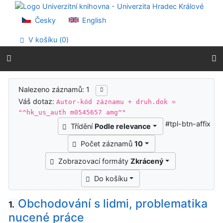
Přejít na obsah
Přejít na menu
Česky
English
Prohlášení o webové přístupnosti
V košíku (
0
)
Výsledky vyhledávání
Nalezeno záznamů: 1
Váš dotaz:
Autor-kód záznamu + druh.dok =
"^hk_us_auth m0545657 amg^"
#tpl-btn-affix
Třídění
Podle relevance
Počet záznamů
10
Zobrazovací formáty
Zkrácený
Do košíku
Obchodování s lidmi, problematika
1.
nucené práce