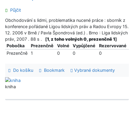
Půjčit
Obchodování s lidmi, problematika nucené práce : sborník z
konference pořádané Ligou lidských práv a Radou Evropy 15.
12. 2006 v Brně / Pavla Špondrová (ed.) . Brno : Liga lidských
práv, 2007 . 88 s .
[
1, z toho volných 0, prezenčně 1
]
Pobočka
Prezenčně
Volné
Vypůjčené
Rezervované
Prezenčně
1
0
0
0
Do košíku
Bookmark
Vybrané dokumenty
kniha