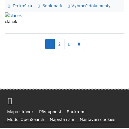
Do košíku
Bookmark
Vybrané dokumenty
článek
1
2
#
Mapa stránek
Přístupnost
Soukromí
Modul OpenSearch
Napište nám
Nastavení cookies