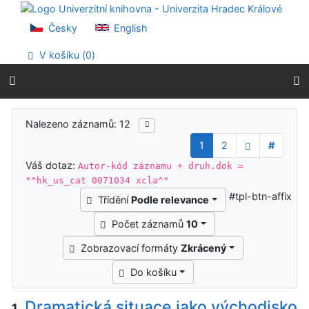
Přejít na obsah
Přejít na menu
Česky
English
Prohlášení o webové přístupnosti
V košíku (
0
)
Výsledky vyhledávání
Nalezeno záznamů: 12
1
2
#
Váš dotaz:
Autor-kód záznamu + druh.dok =
"^hk_us_cat 0071034 xcla^"
#tpl-btn-affix
Třídění
Podle relevance
Počet záznamů
10
Zobrazovací formáty
Zkrácený
Do košíku
Dramatická situace jako východisko
1.