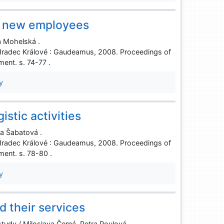
f new employees
 Mohelská .
Hradec Králové : Gaudeamus, 2008. Proceedings of
ent. s. 74-77 .
y
stic activities
la Šabatová .
Hradec Králové : Gaudeamus, 2008. Proceedings of
ent. s. 78-80 .
y
d their services
study / Miloslava Černá, Petra Poulová .