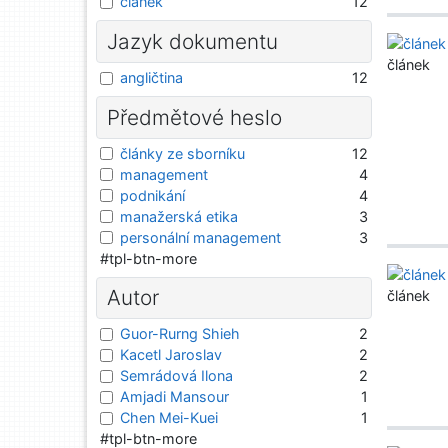
článek
12
Jazyk dokumentu
článek
angličtina
12
Předmětové heslo
články ze sborníku
12
management
4
podnikání
4
manažerská etika
3
personální management
3
#tpl-btn-more
Autor
článek
Guor-Rurng Shieh
2
Kacetl Jaroslav
2
Semrádová Ilona
2
Amjadi Mansour
1
Chen Mei-Kuei
1
#tpl-btn-more