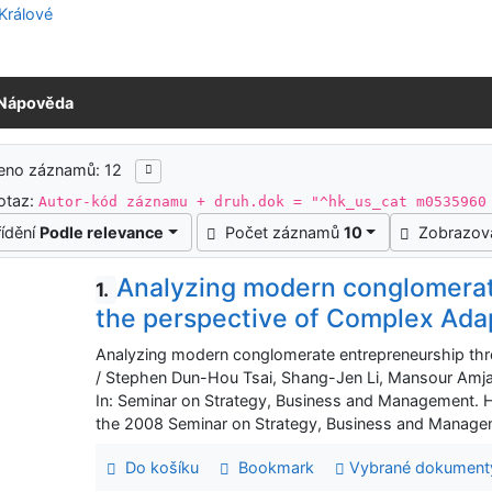
Nápověda
ledky vyhledávání
zeno záznamů: 12
otaz:
Autor-kód záznamu + druh.dok = "^hk_us_cat m0535960
řídění
Podle relevance
Počet záznamů
10
Zobrazov
Analyzing modern conglomerat
1.
the perspective of Complex Ada
Analyzing modern conglomerate entrepreneurship th
/ Stephen Dun-Hou Tsai, Shang-Jen Li, Mansour Amja
In: Seminar on Strategy, Business and Management. 
the 2008 Seminar on Strategy, Business and Managem
Do košíku
Bookmark
Vybrané dokument