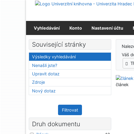
Přejít na obsah
Přejít na menu
Prohlášení o webové přístupnosti
Vyhledávání
Konto
Nastavení účtu
Výs
Související stránky
Nale
Váš d
Výsledky vyhledávání
T
Nenašli jste?
Upravit dotaz
Zdroje
článek
Nový dotaz
Filtrovat
Druh dokumentu