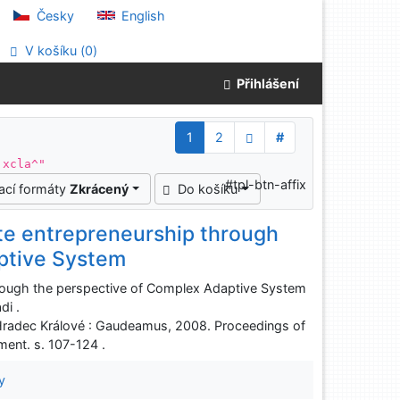
Česky
English
V košíku (
0
)
Přihlášení
1
2
#
 xcla^"
#tpl-btn-affix
ací formáty
Zkrácený
Do košíku
e entrepreneurship through
ptive System
rough the perspective of Complex Adaptive System
di .
Hradec Králové : Gaudeamus, 2008. Proceedings of
ent. s. 107-124 .
y