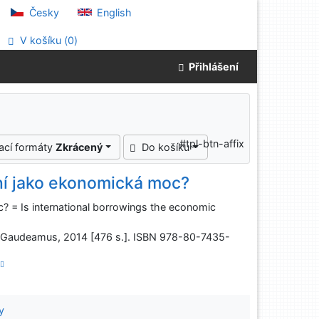
Česky
English
V košíku (
0
)
Přihlášení
#tpl-btn-affix
ací formáty
Zkrácený
Do košíku
ní jako ekonomická moc?
 = Is international borrowings the economic
: Gaudeamus, 2014 [476 s.]. ISBN 978-80-7435-
y