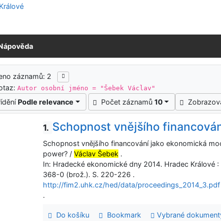
Nápověda
ledky vyhledávání
zeno záznamů: 2
otaz:
Autor osobní jméno = "Šebek Václav"
řídění
Podle relevance
Počet záznamů
10
Zobrazov
Schopnost vnějšího financová
1.
Schopnost vnějšího financování jako ekonomická moc?
power? /
Václav Šebek
.
In: Hradecké ekonomické dny 2014. Hradec Králové 
368-0 (brož.). S. 220-226 .
http://fim2.uhk.cz/hed/data/proceedings_2014_3.pdf
.
Do košíku
Bookmark
Vybrané dokument