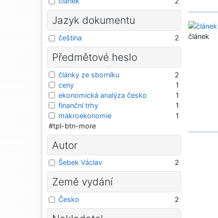
článek
2
Jazyk dokumentu
článek
čeština
2
Předmětové heslo
články ze sborníku
2
ceny
1
ekonomická analýza česko
1
finanční trhy
1
makroekonomie
1
#tpl-btn-more
Autor
Šebek Václav
2
Země vydání
Česko
2