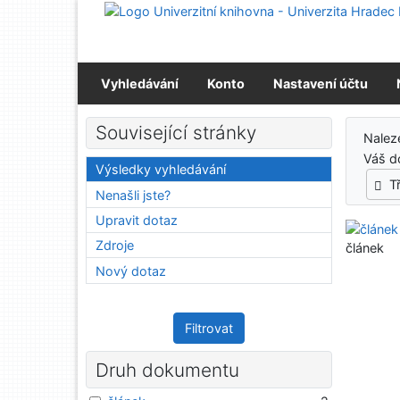
Přejít na obsah
Přejít na menu
Prohlášení o webové přístupnosti
Vyhledávání
Konto
Nastavení účtu
Výs
Související stránky
Nale
Váš d
Výsledky vyhledávání
T
Nenašli jste?
Upravit dotaz
Zdroje
článek
Nový dotaz
Filtrovat
Druh dokumentu