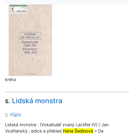
kniha
Lidská monstra
5.
Půjčit
Lidská monstra : (Vokabulář zvaný Lactifer IV) / Jan
Vodňanský ; edice a překlad
Hana Šedinová
= De