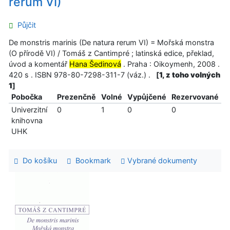
rerum VI)
Půjčit
De monstris marinis (De natura rerum VI) = Mořská monstra
(O přírodě VI) / Tomáš z Cantimpré ; latinská edice, překlad,
úvod a komentář
Hana Šedinová
. Praha : Oikoymenh, 2008 .
420 s . ISBN 978-80-7298-311-7 (váz.) .
[
1, z toho volných
1
]
Pobočka
Prezenčně
Volné
Vypůjčené
Rezervované
Univerzitní
0
1
0
0
knihovna
UHK
Do košíku
Bookmark
Vybrané dokumenty