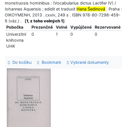
monstruosis hominibus : (Vocabularius dictus Lactifer IV) /
Iohannes Aquensis ; edidit et traduxit
Hana Šedinová
. Praha :
OIKOYMENH, 2013 . cxxiv, 249 s . ISBN 978-80-7298-459-
6 (váz.) .
[
1, z toho volných 1
]
Pobočka
Prezenčně
Volné
Vypůjčené
Rezervované
Univerzitní
0
1
0
0
knihovna
UHK
Do košíku
Bookmark
Vybrané dokumenty