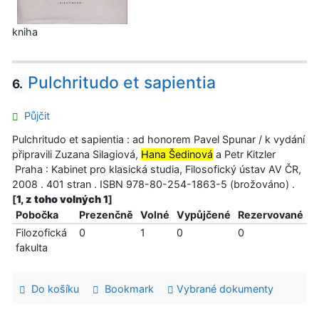
kniha
Pulchritudo et sapientia
6.
Půjčit
Pulchritudo et sapientia : ad honorem Pavel Spunar / k vydání
připravili Zuzana Silagiová,
Hana Šedinová
a Petr Kitzler
Praha : Kabinet pro klasická studia, Filosofický ústav AV ČR,
2008 . 401 stran . ISBN 978-80-254-1863-5 (brožováno) .
[
1, z toho volných 1
]
Pobočka
Prezenčně
Volné
Vypůjčené
Rezervované
Filozofická
0
1
0
0
fakulta
Do košíku
Bookmark
Vybrané dokumenty