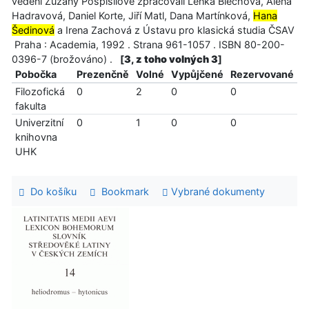
vedení Zuzany Pospíšilové zpracovali Lenka Blechová, Alena
Hadravová, Daniel Korte, Jiří Matl, Dana Martínková,
Hana
Šedinová
a Irena Zachová z Ústavu pro klasická studia ČSAV
Praha : Academia, 1992 . Strana 961-1057 . ISBN 80-200-
0396-7 (brožováno) .
[
3, z toho volných 3
]
Pobočka
Prezenčně
Volné
Vypůjčené
Rezervované
Filozofická
0
2
0
0
fakulta
Univerzitní
0
1
0
0
knihovna
UHK
Do košíku
Bookmark
Vybrané dokumenty