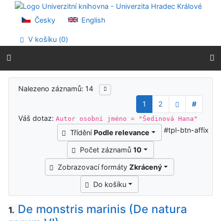
Přejít na obsah
Přejít na menu
Česky
English
Prohlášení o webové přístupnosti
V košíku (
0
)
Výsledky vyhledávání
Nalezeno záznamů: 14
1
2
#
Váš dotaz:
Autor osobní jméno = "Šedinová Hana"
#tpl-btn-affix
Třídění
Podle relevance
Počet záznamů
10
Zobrazovací formáty
Zkrácený
Do košíku
De monstris marinis (De natura
1.