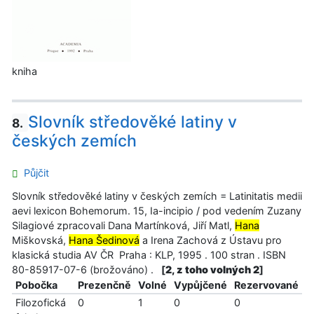
kniha
Slovník středověké latiny v
8.
českých zemích
Půjčit
Slovník středověké latiny v českých zemích = Latinitatis medii
aevi lexicon Bohemorum. 15, Ia-incipio / pod vedením Zuzany
Silagiové zpracovali Dana Martínková, Jiří Matl,
Hana
Miškovská,
Hana Šedinová
a Irena Zachová z Ústavu pro
klasická studia AV ČR Praha : KLP, 1995 . 100 stran . ISBN
80-85917-07-6 (brožováno) .
[
2, z toho volných 2
]
Pobočka
Prezenčně
Volné
Vypůjčené
Rezervované
Filozofická
0
1
0
0