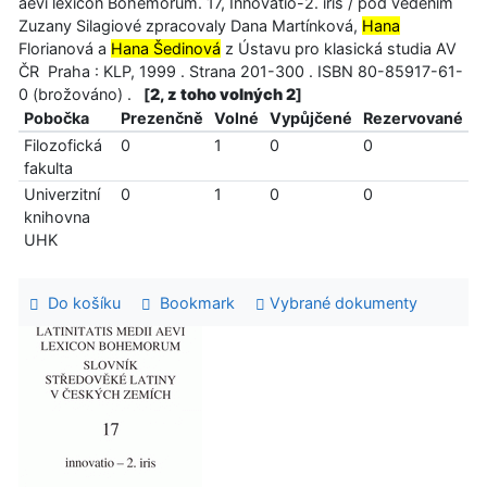
aevi lexicon Bohemorum. 17, Innovatio-2. iris / pod vedením
Zuzany Silagiové zpracovaly Dana Martínková,
Hana
Florianová a
Hana Šedinová
z Ústavu pro klasická studia AV
ČR Praha : KLP, 1999 . Strana 201-300 . ISBN 80-85917-61-
0 (brožováno) .
[
2, z toho volných 2
]
Pobočka
Prezenčně
Volné
Vypůjčené
Rezervované
Filozofická
0
1
0
0
fakulta
Univerzitní
0
1
0
0
knihovna
UHK
Do košíku
Bookmark
Vybrané dokumenty