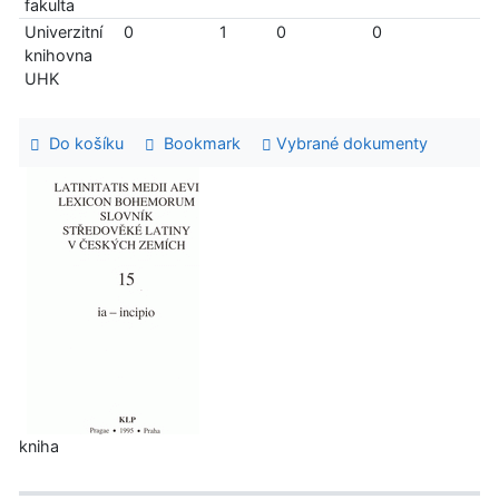
fakulta
Univerzitní
0
1
0
0
knihovna
UHK
Do košíku
Bookmark
Vybrané dokumenty
kniha