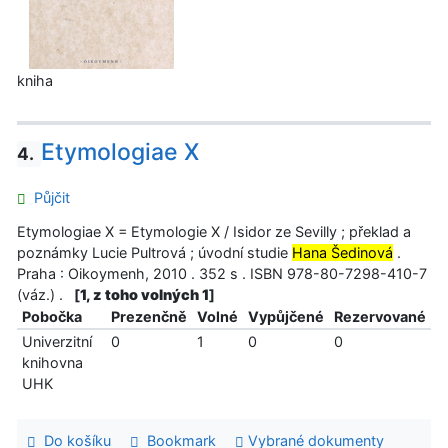
kniha
Etymologiae X
4.
Půjčit
Etymologiae X = Etymologie X / Isidor ze Sevilly ; překlad a
poznámky Lucie Pultrová ; úvodní studie
Hana Šedinová
.
Praha : Oikoymenh, 2010 . 352 s . ISBN 978-80-7298-410-7
(váz.) .
[
1, z toho volných 1
]
Pobočka
Prezenčně
Volné
Vypůjčené
Rezervované
Univerzitní
0
1
0
0
knihovna
UHK
Do košíku
Bookmark
Vybrané dokumenty