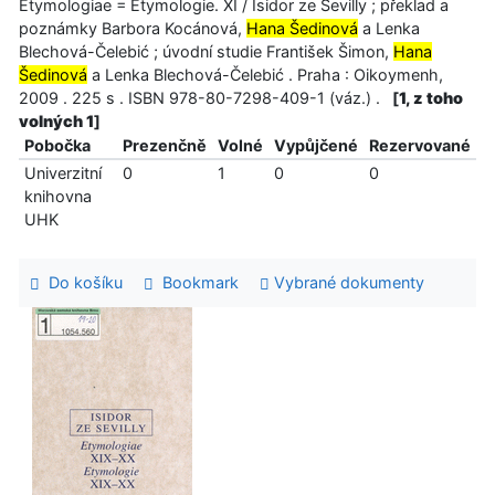
Etymologiae = Etymologie. XI / Isidor ze Sevilly ; překlad a
poznámky Barbora Kocánová,
Hana Šedinová
a Lenka
Blechová-Čelebić ; úvodní studie František Šimon,
Hana
Šedinová
a Lenka Blechová-Čelebić . Praha : Oikoymenh,
2009 . 225 s . ISBN 978-80-7298-409-1 (váz.) .
[
1, z toho
volných 1
]
Pobočka
Prezenčně
Volné
Vypůjčené
Rezervované
Univerzitní
0
1
0
0
knihovna
UHK
Do košíku
Bookmark
Vybrané dokumenty