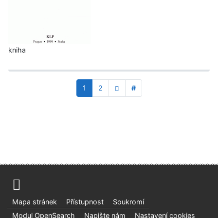
kniha
1
2
#
Mapa stránek
Přístupnost
Soukromí
Modul OpenSearch
Napište nám
Nastavení cookies