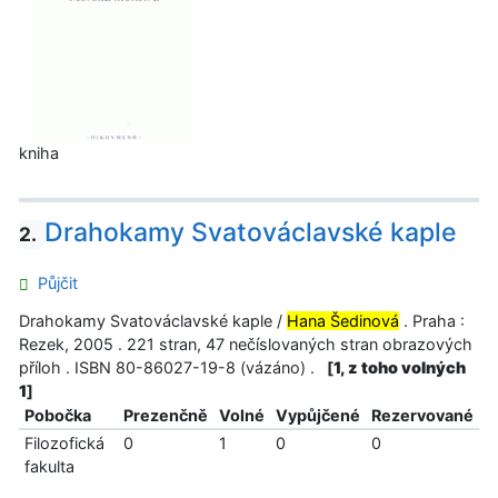
kniha
Drahokamy Svatováclavské kaple
2.
Půjčit
Drahokamy Svatováclavské kaple /
Hana Šedinová
. Praha :
Rezek, 2005 . 221 stran, 47 nečíslovaných stran obrazových
příloh . ISBN 80-86027-19-8 (vázáno) .
[
1, z toho volných
1
]
Pobočka
Prezenčně
Volné
Vypůjčené
Rezervované
Filozofická
0
1
0
0
fakulta