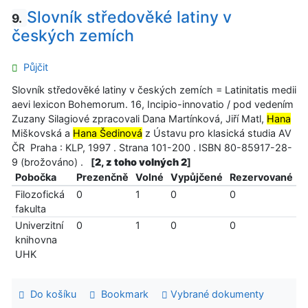
Slovník středověké latiny v
9.
českých zemích
Půjčit
Slovník středověké latiny v českých zemích = Latinitatis medii
aevi lexicon Bohemorum. 16, Incipio-innovatio / pod vedením
Zuzany Silagiové zpracovali Dana Martínková, Jiří Matl,
Hana
Miškovská a
Hana Šedinová
z Ústavu pro klasická studia AV
ČR Praha : KLP, 1997 . Strana 101-200 . ISBN 80-85917-28-
9 (brožováno) .
[
2, z toho volných 2
]
Pobočka
Prezenčně
Volné
Vypůjčené
Rezervované
Filozofická
0
1
0
0
fakulta
Univerzitní
0
1
0
0
knihovna
UHK
Do košíku
Bookmark
Vybrané dokumenty