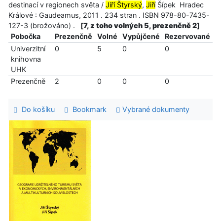
destinací v regionech světa /
Jiří Štyrský
,
Jiří
Šípek Hradec
Králové : Gaudeamus, 2011 . 234 stran . ISBN 978-80-7435-
127-3 (brožováno) .
[
7, z toho volných 5, prezenčně 2
]
Pobočka
Prezenčně
Volné
Vypůjčené
Rezervované
Univerzitní
0
5
0
0
knihovna
UHK
Prezenčně
2
0
0
0
Do košíku
Bookmark
Vybrané dokumenty