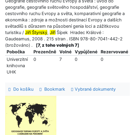
Geografie cestovního ruchu Evropy a světa : úvod do
geografie, geografie světového hospodářství, geografie
cestovního ruchu Evropy a světa, komparativní geografie a
ekonomika : zdroje a možnosti destinací Evropy a dalších
světadílů s důrazem na působení genia loci a zážitkovou
turistiku /
Jiří Štyrský
,
Jiří
Šípek Hradec Králové :
Gaudeamus, 2008 . 215 stran . ISBN 978-80-7041-442-2
(brožováno) .
[
7, z toho volných 7
]
Pobočka
Prezenčně
Volné
Vypůjčené
Rezervované
Univerzitní
0
7
0
0
knihovna
UHK
Do košíku
Bookmark
Vybrané dokumenty