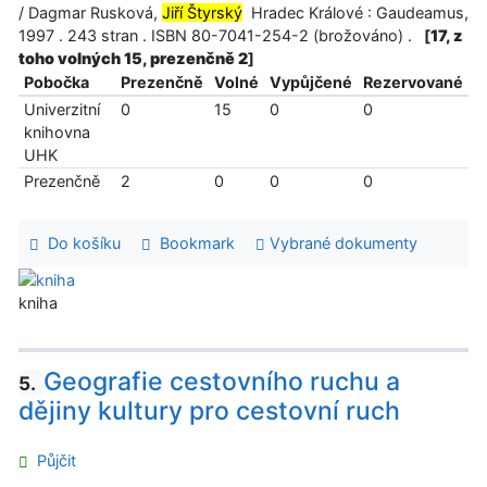
/ Dagmar Rusková,
Jiří Štyrský
Hradec Králové : Gaudeamus,
1997 . 243 stran . ISBN 80-7041-254-2 (brožováno) .
[
17, z
toho volných 15, prezenčně 2
]
Pobočka
Prezenčně
Volné
Vypůjčené
Rezervované
Univerzitní
0
15
0
0
knihovna
UHK
Prezenčně
2
0
0
0
Do košíku
Bookmark
Vybrané dokumenty
kniha
Geografie cestovního ruchu a
5.
dějiny kultury pro cestovní ruch
Půjčit