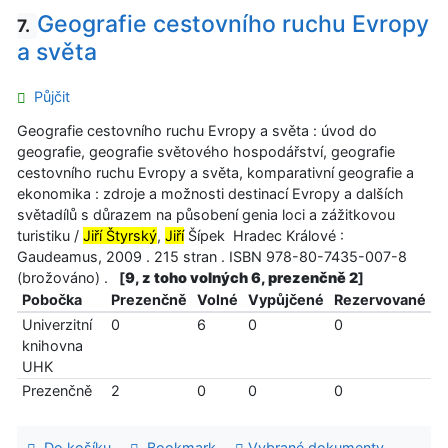
Geografie cestovního ruchu Evropy
7.
a světa
Půjčit
Geografie cestovního ruchu Evropy a světa : úvod do
geografie, geografie světového hospodářství, geografie
cestovního ruchu Evropy a světa, komparativní geografie a
ekonomika : zdroje a možnosti destinací Evropy a dalších
světadílů s důrazem na působení genia loci a zážitkovou
turistiku /
Jiří Štyrský
,
Jiří
Šípek Hradec Králové :
Gaudeamus, 2009 . 215 stran . ISBN 978-80-7435-007-8
(brožováno) .
[
9, z toho volných 6, prezenčně 2
]
Pobočka
Prezenčně
Volné
Vypůjčené
Rezervované
Univerzitní
0
6
0
0
knihovna
UHK
Prezenčně
2
0
0
0
Do košíku
Bookmark
Vybrané dokumenty