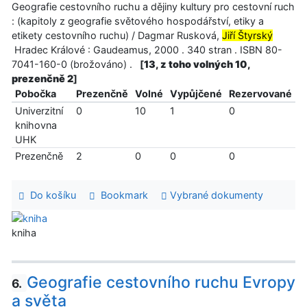
Geografie cestovního ruchu a dějiny kultury pro cestovní ruch
: (kapitoly z geografie světového hospodářství, etiky a
etikety cestovního ruchu) / Dagmar Rusková,
Jiří Štyrský
Hradec Králové : Gaudeamus, 2000 . 340 stran . ISBN 80-
7041-160-0 (brožováno) .
[
13, z toho volných 10,
prezenčně 2
]
Pobočka
Prezenčně
Volné
Vypůjčené
Rezervované
Univerzitní
0
10
1
0
knihovna
UHK
Prezenčně
2
0
0
0
Do košíku
Bookmark
Vybrané dokumenty
kniha
Geografie cestovního ruchu Evropy
6.
a světa