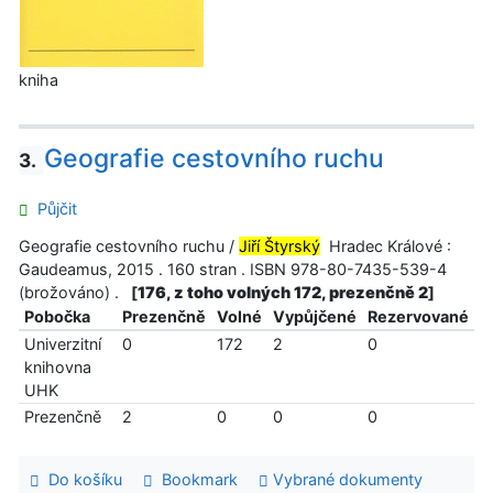
kniha
Geografie cestovního ruchu
3.
Půjčit
Geografie cestovního ruchu /
Jiří Štyrský
Hradec Králové :
Gaudeamus, 2015 . 160 stran . ISBN 978-80-7435-539-4
(brožováno) .
[
176, z toho volných 172, prezenčně 2
]
Pobočka
Prezenčně
Volné
Vypůjčené
Rezervované
Univerzitní
0
172
2
0
knihovna
UHK
Prezenčně
2
0
0
0
Do košíku
Bookmark
Vybrané dokumenty