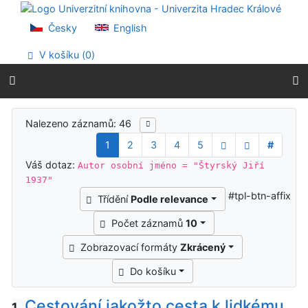
Přejít na obsah
Přejít na menu
Česky
English
Prohlášení o webové přístupnosti
V košíku (
0
)
Výsledky vyhledávání
Nalezeno záznamů: 46
1
2
3
4
5
#
Váš dotaz:
Autor osobní jméno = "Štyrský Jiří
1937"
#tpl-btn-affix
Třídění
Podle relevance
Počet záznamů
10
Zobrazovací formáty
Zkrácený
Do košíku
Cestování jakožto cesta k lidkému
1.