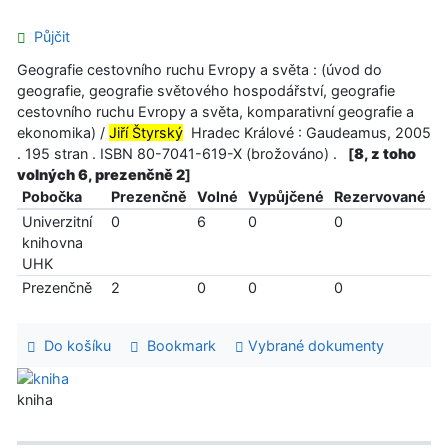
Půjčit
Geografie cestovního ruchu Evropy a světa : (úvod do
geografie, geografie světového hospodářství, geografie
cestovního ruchu Evropy a světa, komparativní geografie a
ekonomika) /
Jiří Štyrský
Hradec Králové : Gaudeamus, 2005
. 195 stran . ISBN 80-7041-619-X (brožováno) .
[
8, z toho
volných 6, prezenčně 2
]
Pobočka
Prezenčně
Volné
Vypůjčené
Rezervované
Univerzitní
0
6
0
0
knihovna
UHK
Prezenčně
2
0
0
0
Do košíku
Bookmark
Vybrané dokumenty
kniha