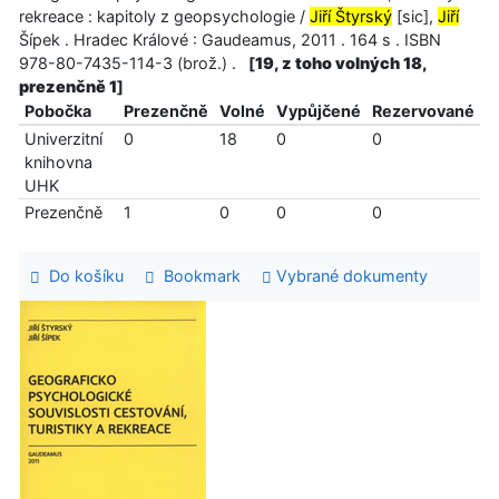
rekreace : kapitoly z geopsychologie /
Jiří Štyrský
[sic],
Jiří
Šípek . Hradec Králové : Gaudeamus, 2011 . 164 s . ISBN
978-80-7435-114-3 (brož.) .
[
19, z toho volných 18,
prezenčně 1
]
Pobočka
Prezenčně
Volné
Vypůjčené
Rezervované
Univerzitní
0
18
0
0
knihovna
UHK
Prezenčně
1
0
0
0
Do košíku
Bookmark
Vybrané dokumenty