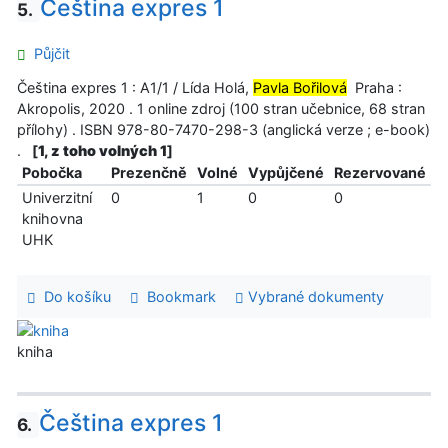
Čeština expres 1
5.
Půjčit
Čeština expres 1 : A1/1 / Lída Holá,
Pavla Bořilová
Praha :
Akropolis, 2020 . 1 online zdroj (100 stran učebnice, 68 stran
přílohy) . ISBN 978-80-7470-298-3 (anglická verze ; e-book)
.
[
1, z toho volných 1
]
Pobočka
Prezenčně
Volné
Vypůjčené
Rezervované
Univerzitní
0
1
0
0
knihovna
UHK
Do košíku
Bookmark
Vybrané dokumenty
kniha
Čeština expres 1
6.