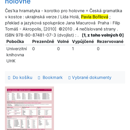
holovne
Čes'ka hramatyka - korotko pro holovne = Česká gramatika
v kostce : ukrajinská verze / Lída Holá,
Pavla Bořilová
;
překlad a jazyková spolupráce Jana Macurová Praha : Filip
Tomáš - Akropolis, [2010] ©2010 . 4 nečíslované strany .
ISBN 978-80-87481-07-3 (dvojlist) : .
[
1, z toho volných 0
]
Pobočka
Prezenčně
Volné
Vypůjčené
Rezervované
Univerzitní
0
0
1
0
knihovna
UHK
Do košíku
Bookmark
Vybrané dokumenty