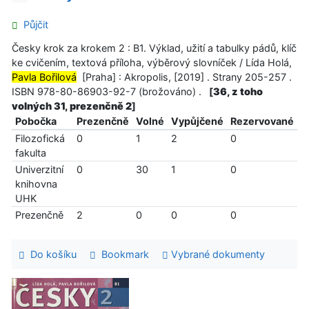
Půjčit
Česky krok za krokem 2 : B1. Výklad, užití a tabulky pádů, klíč
ke cvičením, textová příloha, výběrový slovníček / Lída Holá,
Pavla Bořilová
[Praha] : Akropolis, [2019] . Strany 205-257 .
ISBN 978-80-86903-92-7 (brožováno) .
[
36, z toho
volných 31, prezenčně 2
]
Pobočka
Prezenčně
Volné
Vypůjčené
Rezervované
Filozofická
0
1
2
0
fakulta
Univerzitní
0
30
1
0
knihovna
UHK
Prezenčně
2
0
0
0
Do košíku
Bookmark
Vybrané dokumenty