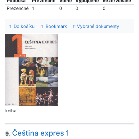
Pobočka
Prezenčně
Volné
Vypůjčené
Rezervované
Prezenčně
1
0
0
0
Do košíku
Bookmark
Vybrané dokumenty
kniha
Čeština expres 1
9.