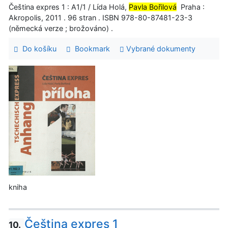
Čeština expres 1 : A1/1 / Lída Holá,
Pavla Bořilová
Praha :
Akropolis, 2011 . 96 stran . ISBN 978-80-87481-23-3
(německá verze ; brožováno) .
Do košíku
Bookmark
Vybrané dokumenty
kniha
Čeština expres 1
10.