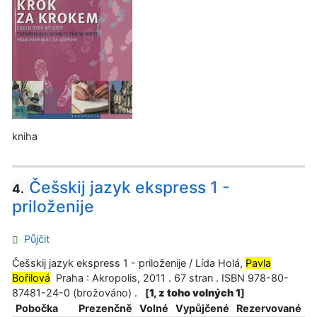
kniha
Češskij jazyk ekspress 1 -
4.
priloženije
Půjčit
Češskij jazyk ekspress 1 - priloženije / Lída Holá,
Pavla
Bořilová
Praha : Akropolis, 2011 . 67 stran . ISBN 978-80-
87481-24-0 (brožováno) .
[
1, z toho volných 1
]
Pobočka
Prezenčně
Volné
Vypůjčené
Rezervované