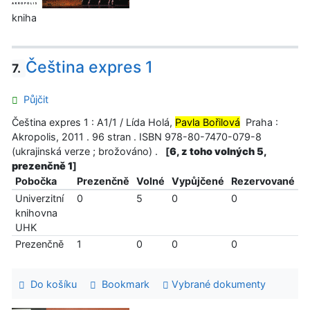
kniha
Čeština expres 1
7.
Půjčit
Čeština expres 1 : A1/1 / Lída Holá,
Pavla Bořilová
Praha :
Akropolis, 2011 . 96 stran . ISBN 978-80-7470-079-8
(ukrajinská verze ; brožováno) .
[
6, z toho volných 5,
prezenčně 1
]
Pobočka
Prezenčně
Volné
Vypůjčené
Rezervované
Univerzitní
0
5
0
0
knihovna
UHK
Prezenčně
1
0
0
0
Do košíku
Bookmark
Vybrané dokumenty