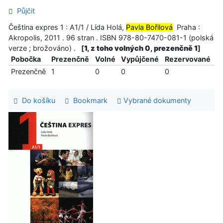
Půjčit
Čeština expres 1 : A1/1 / Lída Holá,
Pavla Bořilová
Praha :
Akropolis, 2011 . 96 stran . ISBN 978-80-7470-081-1 (polská
verze ; brožováno) .
[
1, z toho volných 0, prezenčně 1
]
Pobočka
Prezenčně
Volné
Vypůjčené
Rezervované
Prezenčně
1
0
0
0
Do košíku
Bookmark
Vybrané dokumenty