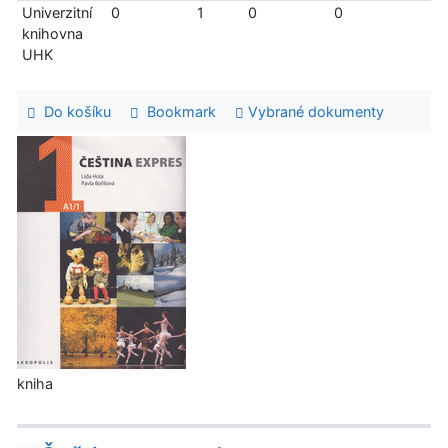
Univerzitní
0
1
0
0
knihovna
UHK
Do košíku
Bookmark
Vybrané dokumenty
kniha