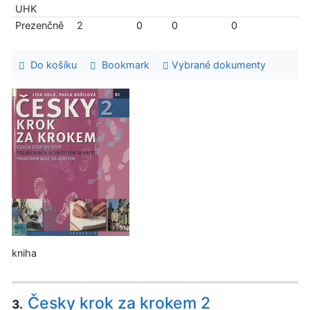
UHK
Prezenčně
2
0
0
0
Do košíku
Bookmark
Vybrané dokumenty
kniha
Česky krok za krokem 2
3.