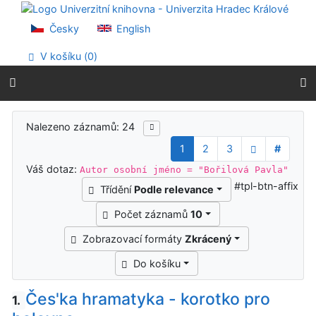
Přejít na obsah
Přejít na menu
Česky
English
Prohlášení o webové přístupnosti
V košíku (
0
)
Výsledky vyhledávání
Nalezeno záznamů: 24
1
2
3
#
Váš dotaz:
Autor osobní jméno = "Bořilová Pavla"
#tpl-btn-affix
Třídění
Podle relevance
Počet záznamů
10
Zobrazovací formáty
Zkrácený
Do košíku
Čes'ka hramatyka - korotko pro
1.