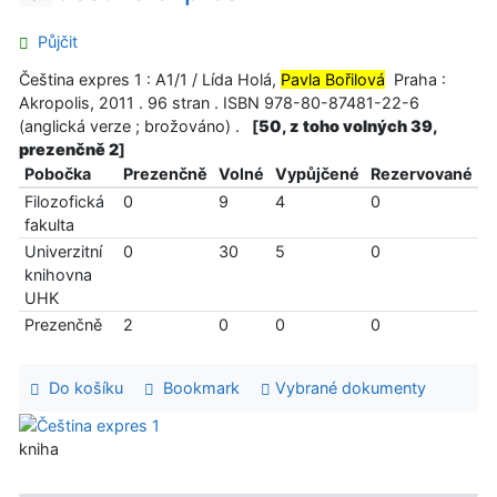
Půjčit
Čeština expres 1 : A1/1 / Lída Holá,
Pavla Bořilová
Praha :
Akropolis, 2011 . 96 stran . ISBN 978-80-87481-22-6
(anglická verze ; brožováno) .
[
50, z toho volných 39,
prezenčně 2
]
Pobočka
Prezenčně
Volné
Vypůjčené
Rezervované
Filozofická
0
9
4
0
fakulta
Univerzitní
0
30
5
0
knihovna
UHK
Prezenčně
2
0
0
0
Do košíku
Bookmark
Vybrané dokumenty
kniha