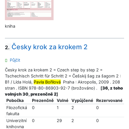
kniha
Česky krok za krokem 2
2.
Půjčit
Česky krok za krokem 2 = Czech step by step 2 =
Tschechisch Schritt für Schritt 2 = Češskij šag za šagom 2 :
B1 / Lída Holá,
Pavla Bořilová
Praha : Akropolis, 2009 . 208
stran . ISBN 978-80-86903-92-7 (brožováno) .
[
36, z toho
volných 30, prezenčně 2
]
Pobočka
Prezenčně
Volné
Vypůjčené
Rezervované
Filozofická
0
1
2
0
fakulta
Univerzitní
0
29
2
0
knihovna