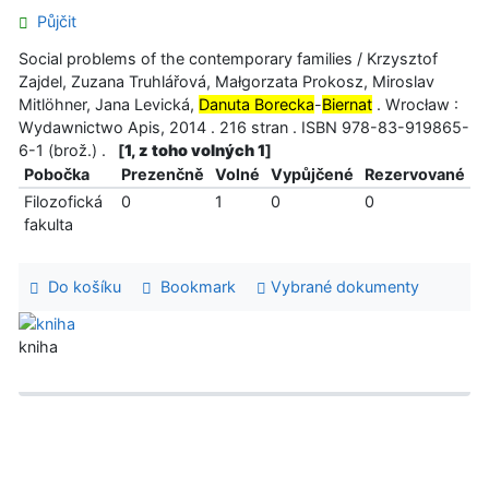
Půjčit
Social problems of the contemporary families / Krzysztof
Zajdel, Zuzana Truhlářová, Małgorzata Prokosz, Miroslav
Mitlöhner, Jana Levická,
Danuta Borecka
-
Biernat
. Wrocław :
Wydawnictwo Apis, 2014 . 216 stran . ISBN 978-83-919865-
6-1 (brož.) .
[
1, z toho volných 1
]
Pobočka
Prezenčně
Volné
Vypůjčené
Rezervované
Filozofická
0
1
0
0
fakulta
Do košíku
Bookmark
Vybrané dokumenty
kniha