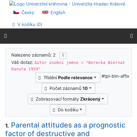
Přejít na obsah
Přejít na menu
Česky
English
Prohlášení o webové přístupnosti
V košíku (
0
)
Výsledky vyhledávání
Nalezeno záznamů: 2
Váš dotaz:
Autor osobní jméno = "Borecka Biernat
Danuta 1959"
#tpl-btn-affix
Třídění
Podle relevance
Počet záznamů
10
Zobrazovací formáty
Zkrácený
Do košíku
Parental attitudes as a prognostic
1.
factor of destructive and