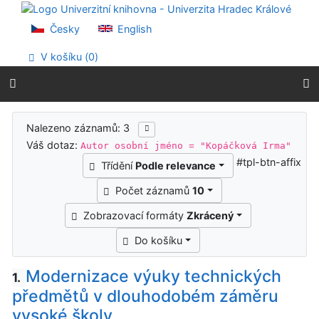
Přejít na obsah
Přejít na menu
Česky
English
Prohlášení o webové přístupnosti
V košíku (
0
)
Výsledky vyhledávání
Nalezeno záznamů: 3
Váš dotaz:
Autor osobní jméno = "Kopáčková Irma"
#tpl-btn-affix
Třídění
Podle relevance
Počet záznamů
10
Zobrazovací formáty
Zkrácený
Do košíku
Modernizace výuky technických
1.
předmětů v dlouhodobém záměru
vysoké školy