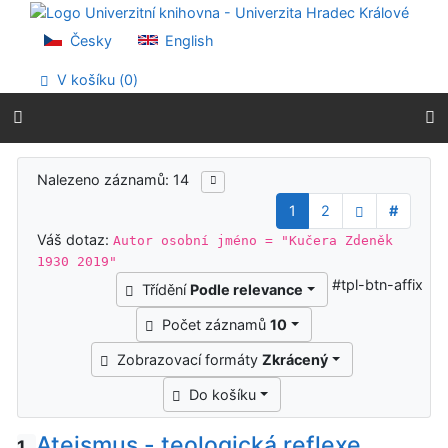
Přejít na obsah
Přejít na menu
Česky
English
Prohlášení o webové přístupnosti
V košíku (
0
)
Výsledky vyhledávání
Nalezeno záznamů: 14
1
2
#
Váš dotaz:
Autor osobní jméno = "Kučera Zdeněk
1930 2019"
#tpl-btn-affix
Třídění
Podle relevance
Počet záznamů
10
Zobrazovací formáty
Zkrácený
Do košíku
Ateismus - teologická reflexe
1.