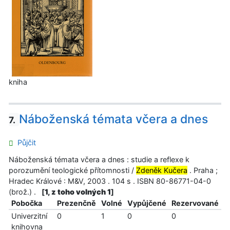
kniha
Náboženská témata včera a dnes
7.
Půjčit
Náboženská témata včera a dnes : studie a reflexe k
porozumění teologické přítomnosti /
Zdeněk Kučera
. Praha ;
Hradec Králové : M&V, 2003 . 104 s . ISBN 80-86771-04-0
(brož.) .
[
1, z toho volných 1
]
Pobočka
Prezenčně
Volné
Vypůjčené
Rezervované
Univerzitní
0
1
0
0
knihovna