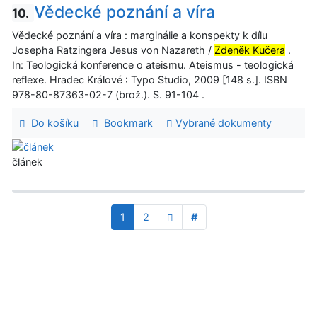
Vědecké poznání a víra
10.
Vědecké poznání a víra : marginálie a konspekty k dílu
Josepha Ratzingera Jesus von Nazareth /
Zdeněk Kučera
.
In: Teologická konference o ateismu. Ateismus - teologická
reflexe. Hradec Králové : Typo Studio, 2009 [148 s.]. ISBN
978-80-87363-02-7 (brož.). S. 91-104 .
Do košíku
Bookmark
Vybrané dokumenty
článek
1
2
#