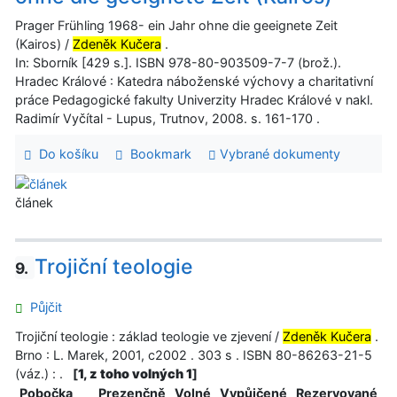
Prager Frühling 1968- ein Jahr ohne die geeignete Zeit
(Kairos) /
Zdeněk Kučera
.
In: Sborník [429 s.]. ISBN 978-80-903509-7-7 (brož.).
Hradec Králové : Katedra náboženské výchovy a charitativní
práce Pedagogické fakulty Univerzity Hradec Králové v nakl.
Radimír Vyčítal - Lupus, Trutnov, 2008. s. 161-170 .
Do košíku
Bookmark
Vybrané dokumenty
článek
Trojiční teologie
9.
Půjčit
Trojiční teologie : základ teologie ve zjevení /
Zdeněk Kučera
.
Brno : L. Marek, 2001, c2002 . 303 s . ISBN 80-86263-21-5
(váz.) : .
[
1, z toho volných 1
]
Pobočka
Prezenčně
Volné
Vypůjčené
Rezervované