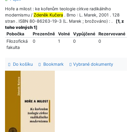
Hoře a milost : ke kořenům teologie církve radikálního
modernismu /
Zdeněk Kučera
. Brno : L. Marek, 2001 . 128
stran . ISBN 80-86263-19-3 (L. Marek ; brožováno) : .
[
1, z
toho volných 1
]
Pobočka
Prezenčně
Volné
Vypůjčené
Rezervované
Filozofická
0
1
0
0
fakulta
Do košíku
Bookmark
Vybrané dokumenty