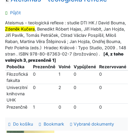
Půjčit
Ateismus - teologická reflexe : studie DTI HK / David Bouma,
Zdeněk Kučera
, Benedikt Róbert Hajas, Jiří Heblt, Jan Hojda,
Jiří Pavlík, Tomás Petráček, Ctirad Václav Pospíšil, Miloš
Raban, Martina Věra Štěpinová ; Jan Hojda, Ondřej Bouma,
Petr Polehla (eds.) Hradec Králové : Typo Studio, 2009 . 148
stran . ISBN 978-80-87363-02-7 (brožováno) .
[
4, z toho
volných 3, prezenčně 1
]
Pobočka
Prezenčně
Volné
Vypůjčené
Rezervované
Filozofická
0
1
0
0
fakulta
Univerzitní
0
2
0
0
knihovna
UHK
Prezenčně
1
0
0
0
Do košíku
Bookmark
Vybrané dokumenty