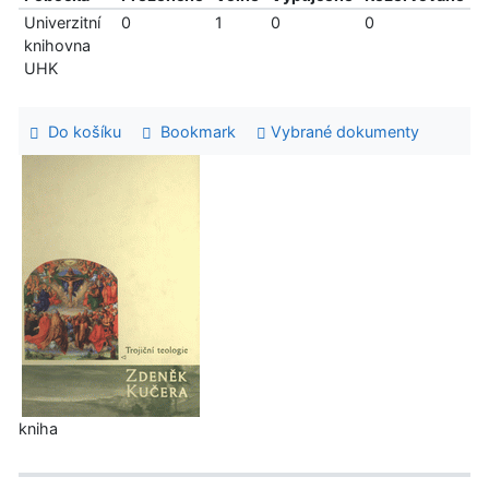
Univerzitní
0
1
0
0
knihovna
UHK
Do košíku
Bookmark
Vybrané dokumenty
kniha