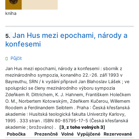
kniha
Jan Hus mezi epochami, národy a
5.
konfesemi
Půjčit
Jan Hus mezi epochami, národy a konfesemi : sborník z
mezinárodního sympozia, konaného 22.-26. září 1993 v
Bayreuthu, SRN / k vydání připravil Jan Blahoslav Lášek ; ve
spolupráci se členy mezinárodního výboru sympozia
Zdeňkem R. Dittrichem, K. J. Hahnem, Františkem Holečkem
O. M., Norbertem Kotowským, Zdeňkem Kučerou, Willemem
Roodem a Ferdinandem Seibtem . Praha : Česká křesťanská
akademie : Husitská teologická fakulta Univerzity Karlovy,
1995 . 333 stran . ISBN 80-85795-17-5 (Česká křesťanská
akademie ; brožováno) .
[
3, z toho volných 3
]
Pobočka
Prezenčně
Volné
Vypůjčené
Rezervované