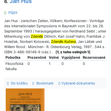
Jan Hus
6.
Půjčit
Jan Hus : zwischen Zeiten, Völkern, Konfessionen : Vorträge
des internationalen Symposions in Bayreuth vom 22. bis 26.
September 1993 / herausgegeben von Ferdinand Seibt ; unter
Mitwirkung von
Zdeněk
Dittrich, Karl Josef Hahn, František J.
Holeček, Norbert Kotowski,
Zdeněk Kučera
, Jan Lášek und
Willem Rood . München : R. Oldenbourg Verlag, 1997 . 544 s .
ISBN 3-486-56149-9 (váz.) .
[
1, z toho volných 1
]
Pobočka
Prezenčně
Volné
Vypůjčené
Rezervované
Filozofická
0
1
0
0
fakulta
Do košíku
Bookmark
Vybrané dokumenty