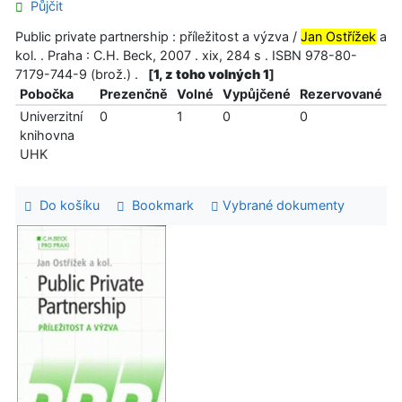
Půjčit
Public private partnership : příležitost a výzva /
Jan Ostřížek
a
kol. . Praha : C.H. Beck, 2007 . xix, 284 s . ISBN 978-80-
7179-744-9 (brož.) .
[
1, z toho volných 1
]
Pobočka
Prezenčně
Volné
Vypůjčené
Rezervované
Univerzitní
0
1
0
0
knihovna
UHK
Do košíku
Bookmark
Vybrané dokumenty