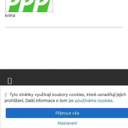
kniha
Mapa stránek
Přístupnost
Soukromí
Tyto stránky využívají soubory cookies, které usnadňují jejich
Modul OpenSearch
Napište nám
Nastavení cookies
prohlížení. Další informace o tom
jak používáme cookies
.
Univerzitní knihovna - Univerzita Hradec Králové
Přijmout vše
©1993-2026
IPAC
v.4.8.63a
-
Cosmotron Bohemia, s.r.o.
Nastavení