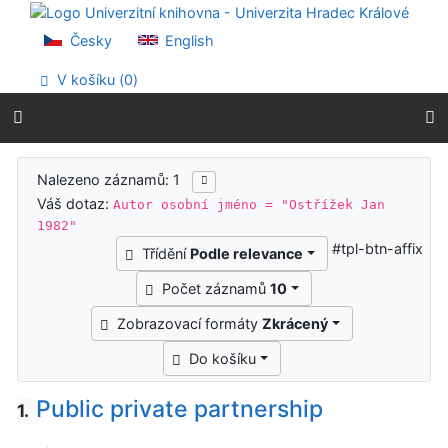
Přejít na obsah
Přejít na menu
Česky
English
Prohlášení o webové přístupnosti
V košíku (
0
)
Výsledky vyhledávání
Nalezeno záznamů: 1
Váš dotaz:
Autor osobní jméno = "Ostřížek Jan
1982"
#tpl-btn-affix
Třídění
Podle relevance
Počet záznamů
10
Zobrazovací formáty
Zkrácený
Do košíku
Public private partnership
1.