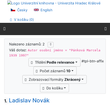
Přejít na obsah
Přejít na menu
Česky
English
Prohlášení o webové přístupnosti
V košíku (
0
)
Výsledky vyhledávání
Nalezeno záznamů: 2
Váš dotaz:
Autor osobní jméno = "Pánková Marcela
1939 1997"
#tpl-btn-affix
Třídění
Podle relevance
Počet záznamů
10
Zobrazovací formáty
Zkrácený
Do košíku
Ladislav Novák
1.