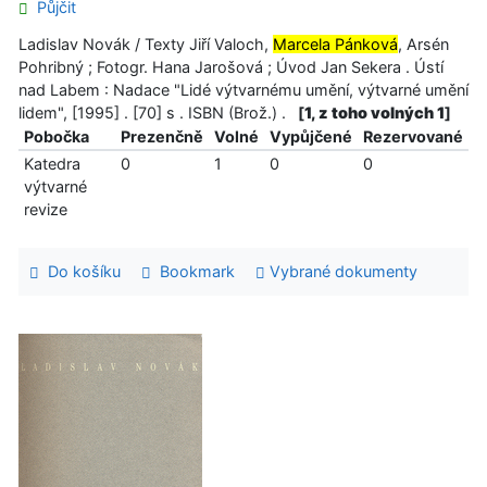
Půjčit
Ladislav Novák / Texty Jiří Valoch,
Marcela Pánková
, Arsén
Pohribný ; Fotogr. Hana Jarošová ; Úvod Jan Sekera . Ústí
nad Labem : Nadace "Lidé výtvarnému umění, výtvarné umění
lidem", [1995] . [70] s . ISBN (Brož.) .
[
1, z toho volných 1
]
Pobočka
Prezenčně
Volné
Vypůjčené
Rezervované
Katedra
0
1
0
0
výtvarné
revize
Do košíku
Bookmark
Vybrané dokumenty