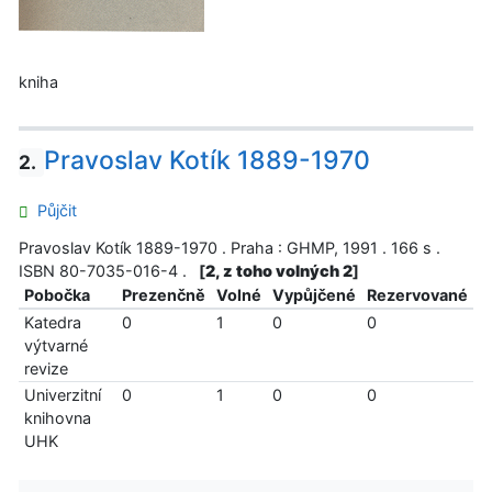
kniha
Pravoslav Kotík 1889-1970
2.
Půjčit
Pravoslav Kotík 1889-1970 . Praha : GHMP, 1991 . 166 s .
ISBN 80-7035-016-4 .
[
2, z toho volných 2
]
Pobočka
Prezenčně
Volné
Vypůjčené
Rezervované
Katedra
0
1
0
0
výtvarné
revize
Univerzitní
0
1
0
0
knihovna
UHK