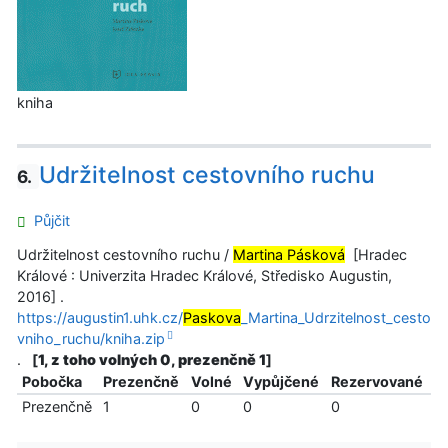
kniha
Udržitelnost cestovního ruchu
6.
Půjčit
Udržitelnost cestovního ruchu /
Martina Pásková
[Hradec
Králové : Univerzita Hradec Králové, Středisko Augustin,
2016] .
https://augustin1.uhk.cz/
Paskova
_Martina_Udrzitelnost_cesto
vniho_ruchu/kniha.zip
.
[
1, z toho volných 0, prezenčně 1
]
Pobočka
Prezenčně
Volné
Vypůjčené
Rezervované
Prezenčně
1
0
0
0