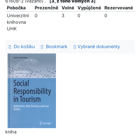
61608-2 (vázáno) .
[
3, z toho volných 3
]
Pobočka
Prezenčně
Volné
Vypůjčené
Rezervované
Univerzitní
0
3
0
0
knihovna
UHK
Do košíku
Bookmark
Vybrané dokumenty
kniha