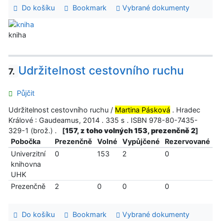
Do košíku
Bookmark
Vybrané dokumenty
kniha
Udržitelnost cestovního ruchu
7.
Půjčit
Udržitelnost cestovního ruchu /
Martina Pásková
. Hradec
Králové : Gaudeamus, 2014 . 335 s . ISBN 978-80-7435-
329-1 (brož.) .
[
157, z toho volných 153, prezenčně 2
]
Pobočka
Prezenčně
Volné
Vypůjčené
Rezervované
Univerzitní
0
153
2
0
knihovna
UHK
Prezenčně
2
0
0
0
Do košíku
Bookmark
Vybrané dokumenty