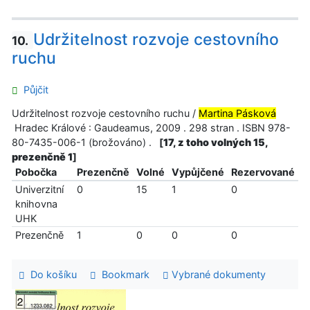
Udržitelnost rozvoje cestovního
10.
ruchu
Půjčit
Udržitelnost rozvoje cestovního ruchu /
Martina Pásková
Hradec Králové : Gaudeamus, 2009 . 298 stran . ISBN 978-
80-7435-006-1 (brožováno) .
[
17, z toho volných 15,
prezenčně 1
]
Pobočka
Prezenčně
Volné
Vypůjčené
Rezervované
Univerzitní
0
15
1
0
knihovna
UHK
Prezenčně
1
0
0
0
Do košíku
Bookmark
Vybrané dokumenty