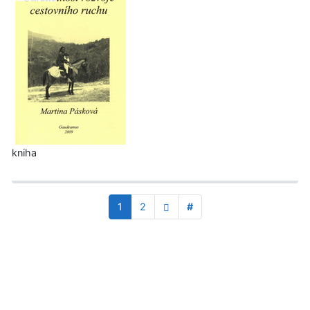
kniha
1
2
#