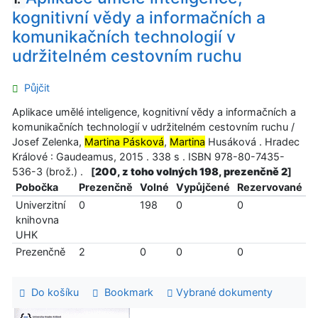
kognitivní vědy a informačních a
komunikačních technologií v
udržitelném cestovním ruchu
Půjčit
Aplikace umělé inteligence, kognitivní vědy a informačních a
komunikačních technologií v udržitelném cestovním ruchu /
Josef Zelenka,
Martina Pásková
,
Martina
Husáková . Hradec
Králové : Gaudeamus, 2015 . 338 s . ISBN 978-80-7435-
536-3 (brož.) .
[
200, z toho volných 198, prezenčně 2
]
Pobočka
Prezenčně
Volné
Vypůjčené
Rezervované
Univerzitní
0
198
0
0
knihovna
UHK
Prezenčně
2
0
0
0
Do košíku
Bookmark
Vybrané dokumenty