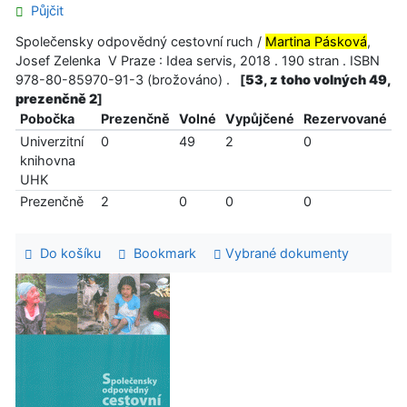
Půjčit
Společensky odpovědný cestovní ruch /
Martina Pásková
,
Josef Zelenka V Praze : Idea servis, 2018 . 190 stran . ISBN
978-80-85970-91-3 (brožováno) .
[
53, z toho volných 49,
prezenčně 2
]
Pobočka
Prezenčně
Volné
Vypůjčené
Rezervované
Univerzitní
0
49
2
0
knihovna
UHK
Prezenčně
2
0
0
0
Do košíku
Bookmark
Vybrané dokumenty