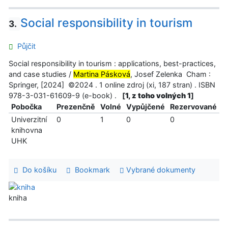
Social responsibility in tourism
3.
Půjčit
Social responsibility in tourism : applications, best-practices,
and case studies /
Martina Pásková
, Josef Zelenka Cham :
Springer, [2024] ©2024 . 1 online zdroj (xi, 187 stran) . ISBN
978-3-031-61609-9 (e-book) .
[
1, z toho volných 1
]
Pobočka
Prezenčně
Volné
Vypůjčené
Rezervované
Univerzitní
0
1
0
0
knihovna
UHK
Do košíku
Bookmark
Vybrané dokumenty
kniha