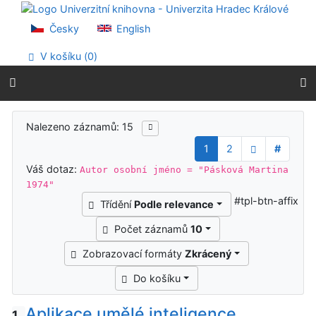
Přejít na obsah
Přejít na menu
Česky
English
Prohlášení o webové přístupnosti
V košíku (
0
)
Výsledky vyhledávání
Nalezeno záznamů: 15
1
2
#
Váš dotaz:
Autor osobní jméno = "Pásková Martina
1974"
#tpl-btn-affix
Třídění
Podle relevance
Počet záznamů
10
Zobrazovací formáty
Zkrácený
Do košíku
Aplikace umělé inteligence,
1.