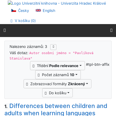
Přejít na obsah
Přejít na menu
Česky
English
Prohlášení o webové přístupnosti
V košíku (
0
)
Výsledky vyhledávání
Nalezeno záznamů: 3
Váš dotaz:
Autor osobní jméno = "Pavlíková
Stanislava"
#tpl-btn-affix
Třídění
Podle relevance
Počet záznamů
10
Zobrazovací formáty
Zkrácený
Do košíku
Differences between children and
1.
adults when learning languages