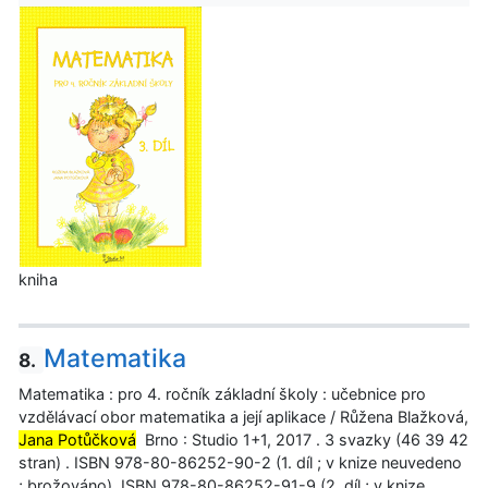
kniha
Matematika
8.
Matematika : pro 4. ročník základní školy : učebnice pro
vzdělávací obor matematika a její aplikace / Růžena Blažková,
Jana Potůčková
Brno : Studio 1+1, 2017 . 3 svazky (46 39 42
stran) . ISBN 978-80-86252-90-2 (1. díl ; v knize neuvedeno
; brožováno). ISBN 978-80-86252-91-9 (2. díl ; v knize