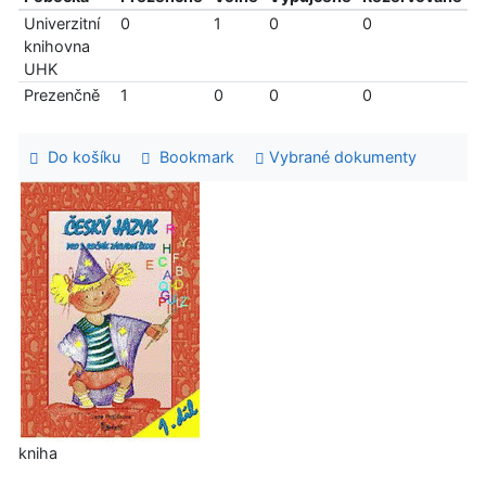
Univerzitní
0
1
0
0
knihovna
UHK
Prezenčně
1
0
0
0
Do košíku
Bookmark
Vybrané dokumenty
kniha