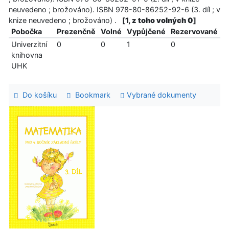
neuvedeno ; brožováno). ISBN 978-80-86252-92-6 (3. díl ; v
knize neuvedeno ; brožováno) .
[
1, z toho volných 0
]
Pobočka
Prezenčně
Volné
Vypůjčené
Rezervované
Univerzitní
0
0
1
0
knihovna
UHK
Do košíku
Bookmark
Vybrané dokumenty