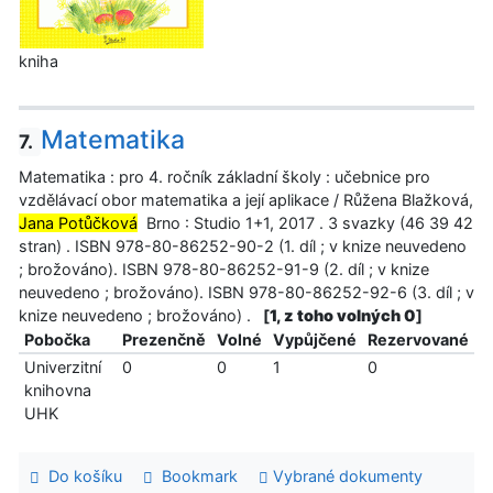
kniha
Matematika
7.
Matematika : pro 4. ročník základní školy : učebnice pro
vzdělávací obor matematika a její aplikace / Růžena Blažková,
Jana Potůčková
Brno : Studio 1+1, 2017 . 3 svazky (46 39 42
stran) . ISBN 978-80-86252-90-2 (1. díl ; v knize neuvedeno
; brožováno). ISBN 978-80-86252-91-9 (2. díl ; v knize
neuvedeno ; brožováno). ISBN 978-80-86252-92-6 (3. díl ; v
knize neuvedeno ; brožováno) .
[
1, z toho volných 0
]
Pobočka
Prezenčně
Volné
Vypůjčené
Rezervované
Univerzitní
0
0
1
0
knihovna
UHK
Do košíku
Bookmark
Vybrané dokumenty