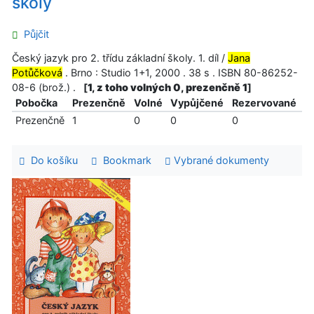
školy
Půjčit
Český jazyk pro 2. třídu základní školy. 1. díl /
Jana
Potůčková
. Brno : Studio 1+1, 2000 . 38 s . ISBN 80-86252-
08-6 (brož.) .
[
1, z toho volných 0, prezenčně 1
]
Pobočka
Prezenčně
Volné
Vypůjčené
Rezervované
Prezenčně
1
0
0
0
Do košíku
Bookmark
Vybrané dokumenty