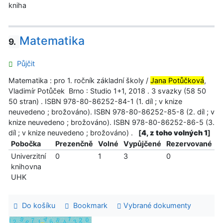
kniha
Matematika
9.
Půjčit
Matematika : pro 1. ročník základní školy /
Jana Potůčková
,
Vladimír Potůček Brno : Studio 1+1, 2018 . 3 svazky (58 50
50 stran) . ISBN 978-80-86252-84-1 (1. díl ; v knize
neuvedeno ; brožováno). ISBN 978-80-86252-85-8 (2. díl ; v
knize neuvedeno ; brožováno). ISBN 978-80-86252-86-5 (3.
díl ; v knize neuvedeno ; brožováno) .
[
4, z toho volných 1
]
Pobočka
Prezenčně
Volné
Vypůjčené
Rezervované
Univerzitní
0
1
3
0
knihovna
UHK
Do košíku
Bookmark
Vybrané dokumenty