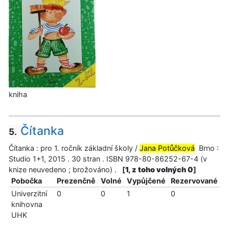
kniha
Čítanka
5.
Čítanka : pro 1. ročník základní školy /
Jana Potůčková
Brno :
Studio 1+1, 2015 . 30 stran . ISBN 978-80-86252-67-4 (v
knize neuvedeno ; brožováno) .
[
1, z toho volných 0
]
Pobočka
Prezenčně
Volné
Vypůjčené
Rezervované
Univerzitní
0
0
1
0
knihovna
UHK