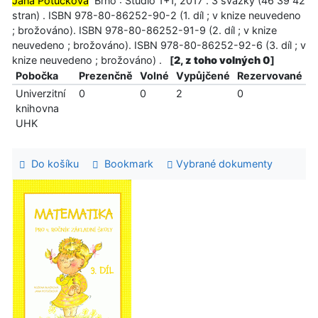
Jana Potůčková
Brno : Studio 1+1, 2017 . 3 svazky (46 39 42
stran) . ISBN 978-80-86252-90-2 (1. díl ; v knize neuvedeno
; brožováno). ISBN 978-80-86252-91-9 (2. díl ; v knize
neuvedeno ; brožováno). ISBN 978-80-86252-92-6 (3. díl ; v
knize neuvedeno ; brožováno) .
[
2, z toho volných 0
]
Pobočka
Prezenčně
Volné
Vypůjčené
Rezervované
Univerzitní
0
0
2
0
knihovna
UHK
Do košíku
Bookmark
Vybrané dokumenty