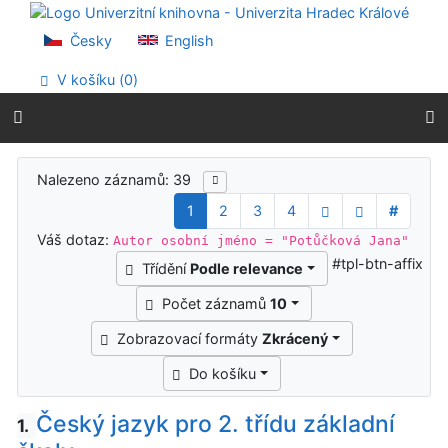
Přejít na obsah
Přejít na menu
Česky
English
Prohlášení o webové přístupnosti
V košíku (
0
)
Výsledky vyhledávání
Nalezeno záznamů: 39
1
2
3
4
#
Váš dotaz:
Autor osobní jméno = "Potůčková Jana"
#tpl-btn-affix
Třídění
Podle relevance
Počet záznamů
10
Zobrazovací formáty
Zkrácený
Do košíku
Český jazyk pro 2. třídu základní
1.