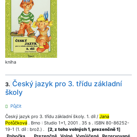
kniha
Český jazyk pro 3. třídu základní
3.
školy
Půjčit
Český jazyk pro 3. třídu základní školy. 1. díl /
Jana
Potůčková
. Brno : Studio 1+1, 2001 . 35 s . ISBN 80-86252-
19-1 (1. díl : brož.) .
[
2, z toho volných 1, prezenčně 1
]
Pobočka
Prezenčně
Volné
Vypůjčené
Rezervované