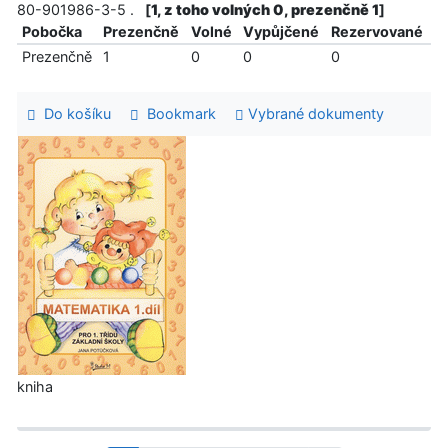
80-901986-3-5 .
[
1, z toho volných 0, prezenčně 1
]
Pobočka
Prezenčně
Volné
Vypůjčené
Rezervované
Prezenčně
1
0
0
0
Do košíku
Bookmark
Vybrané dokumenty
kniha