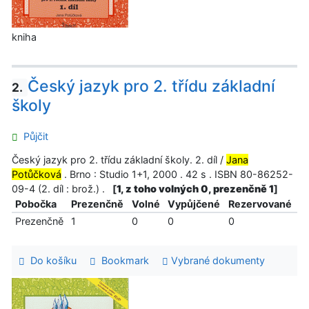
kniha
Český jazyk pro 2. třídu základní
2.
školy
Půjčit
Český jazyk pro 2. třídu základní školy. 2. díl /
Jana
Potůčková
. Brno : Studio 1+1, 2000 . 42 s . ISBN 80-86252-
09-4 (2. díl : brož.) .
[
1, z toho volných 0, prezenčně 1
]
Pobočka
Prezenčně
Volné
Vypůjčené
Rezervované
Prezenčně
1
0
0
0
Do košíku
Bookmark
Vybrané dokumenty