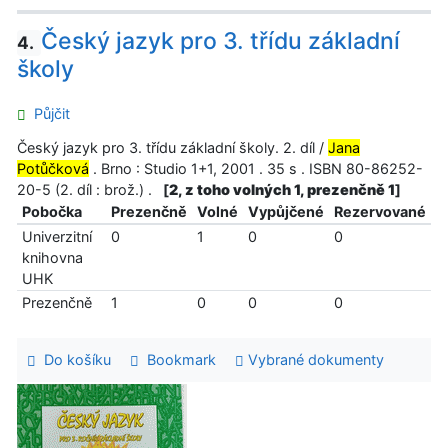
Český jazyk pro 3. třídu základní
4.
školy
Půjčit
Český jazyk pro 3. třídu základní školy. 2. díl /
Jana
Potůčková
. Brno : Studio 1+1, 2001 . 35 s . ISBN 80-86252-
20-5 (2. díl : brož.) .
[
2, z toho volných 1, prezenčně 1
]
Pobočka
Prezenčně
Volné
Vypůjčené
Rezervované
Univerzitní
0
1
0
0
knihovna
UHK
Prezenčně
1
0
0
0
Do košíku
Bookmark
Vybrané dokumenty