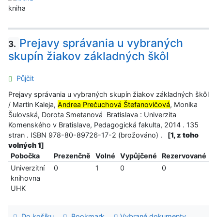
kniha
Prejavy správania u vybraných
3.
skupín žiakov základných škôl
Půjčit
Prejavy správania u vybraných skupín žiakov základných škôl
/ Martin Kaleja,
Andrea Prečuchová Štefanovičová
, Monika
Šulovská, Dorota Smetanová Bratislava : Univerzita
Komenského v Bratislave, Pedagogická fakulta, 2014 . 135
stran . ISBN 978-80-89726-17-2 (brožováno) .
[
1, z toho
volných 1
]
Pobočka
Prezenčně
Volné
Vypůjčené
Rezervované
Univerzitní
0
1
0
0
knihovna
UHK
Do košíku
Bookmark
Vybrané dokumenty