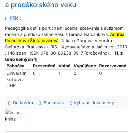
a predškolského veku
Půjčit
Pedagogika detí s poruchami učenia, správania a autizmom
raného a predškolského veku / Terézia Harčaríková,
Andrea
Prečuchová Štefanovičová
, Tatiana Gogová, Veronika
Šušorová Bratislava : IRIS - Vydavateľstvo a tlač, s.r.o., 2013
. 146 stran . ISBN 978-80-89238-89-7 (brožováno) .
[
1, z
toho volných 1
]
Pobočka
Prezenčně
Volné
Vypůjčené
Rezervované
Univerzitní
0
1
0
0
knihovna
UHK
Do košíku
Bookmark
Vybrané dokumenty
kniha