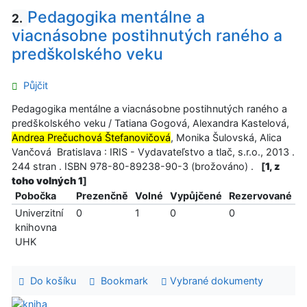
Pedagogika mentálne a
2.
viacnásobne postihnutých raného a
predškolského veku
Půjčit
Pedagogika mentálne a viacnásobne postihnutých raného a
predškolského veku / Tatiana Gogová, Alexandra Kastelová,
Andrea Prečuchová Štefanovičová
, Monika Šulovská, Alica
Vančová Bratislava : IRIS - Vydavateľstvo a tlač, s.r.o., 2013 .
244 stran . ISBN 978-80-89238-90-3 (brožováno) .
[
1, z
toho volných 1
]
Pobočka
Prezenčně
Volné
Vypůjčené
Rezervované
Univerzitní
0
1
0
0
knihovna
UHK
Do košíku
Bookmark
Vybrané dokumenty