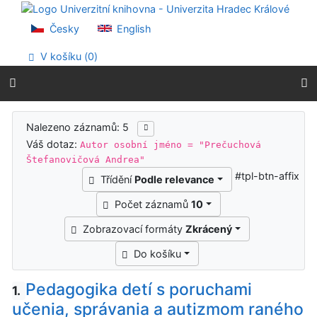
Přejít na obsah
Přejít na menu
Česky
English
Prohlášení o webové přístupnosti
V košíku (
0
)
Výsledky vyhledávání
Nalezeno záznamů: 5
Váš dotaz:
Autor osobní jméno = "Prečuchová
Štefanovičová Andrea"
#tpl-btn-affix
Třídění
Podle relevance
Počet záznamů
10
Zobrazovací formáty
Zkrácený
Do košíku
Pedagogika detí s poruchami
1.
učenia, správania a autizmom raného