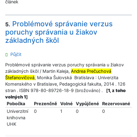
článek
Problémové správanie verzus
5.
poruchy správania u žiakov
základných škôl
Půjčit
Problémové správanie verzus poruchy správania u žiakov
základných škôl / Martin Kaleja,
Andrea Prečuchová
Štefanovičová
, Monika Šulovská Bratislava : Univerzita
Komenského v Bratislave, Pedagogická fakulta, 2014 . 126
stran . ISBN 978-80-89726-18-9 (brožováno) .
[
1, z toho
volných 1
]
Pobočka
Prezenčně
Volné
Vypůjčené
Rezervované
Univerzitní
0
1
0
0
knihovna
UHK