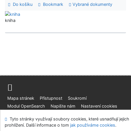
Do košíku
Bookmark
Vybrané dokumenty
kniha
Mapa stránek
Přístupnost
Soukromí
Modul OpenSearch
Napište nám
Nastavení cookies
Tyto stránky využívají soubory cookies, které usnadňují jejich
Univerzitní knihovna - Univerzita Hradec Králové
prohlížení. Další informace o tom
jak používáme cookies
.
©1993-2026
IPAC
v.4.8.63a
-
Cosmotron Bohemia, s.r.o.