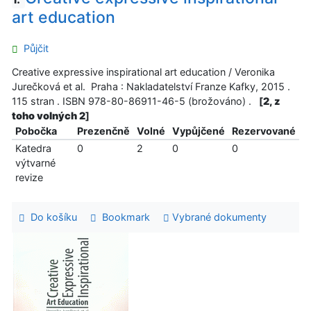
art education
Půjčit
Creative expressive inspirational art education / Veronika
Jurečková et al. Praha : Nakladatelství Franze Kafky, 2015 .
115 stran . ISBN 978-80-86911-46-5 (brožováno) .
[
2, z
toho volných 2
]
Pobočka
Prezenčně
Volné
Vypůjčené
Rezervované
Katedra
0
2
0
0
výtvarné
revize
Do košíku
Bookmark
Vybrané dokumenty