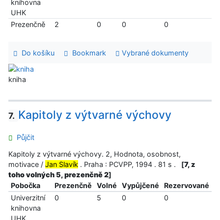
knihovna
UHK
Prezenčně
2
0
0
0
Do košíku
Bookmark
Vybrané dokumenty
kniha
Kapitoly z výtvarné výchovy
7.
Půjčit
Kapitoly z výtvarné výchovy. 2, Hodnota, osobnost,
motivace /
Jan Slavík
. Praha : PCVPP, 1994 . 81 s .
[
7, z
toho volných 5, prezenčně 2
]
Pobočka
Prezenčně
Volné
Vypůjčené
Rezervované
Univerzitní
0
5
0
0
knihovna
UHK