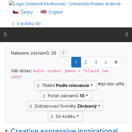
Přejít na obsah
Přejít na menu
Česky
English
Prohlášení o webové přístupnosti
V košíku (
0
)
Výsledky vyhledávání
Nalezeno záznamů: 26
1
2
3
#
Váš dotaz:
Autor osobní jméno = "Slavík Jan
1953"
#tpl-btn-affix
Třídění
Podle relevance
Počet záznamů
10
Zobrazovací formáty
Zkrácený
Do košíku
Creative expressive inspirational
1.