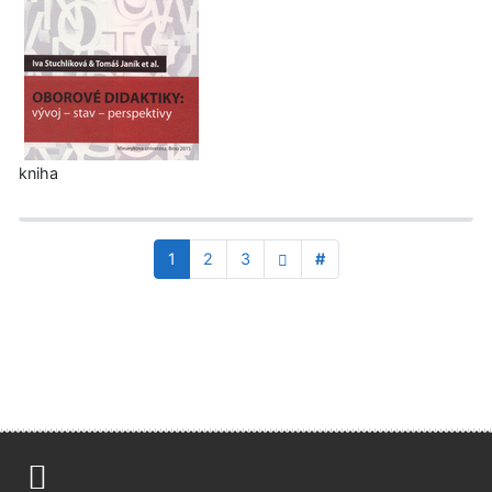
kniha
1
2
3
#