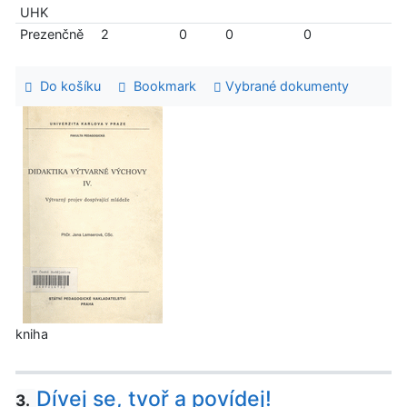
UHK
Prezenčně
2
0
0
0
Do košíku
Bookmark
Vybrané dokumenty
kniha
Dívej se, tvoř a povídej!
3.