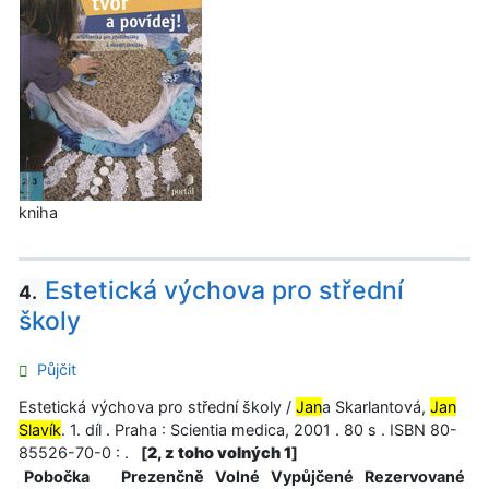
kniha
Estetická výchova pro střední
4.
školy
Půjčit
Estetická výchova pro střední školy /
Jan
a Skarlantová,
Jan
Slavík
. 1. díl . Praha : Scientia medica, 2001 . 80 s . ISBN 80-
85526-70-0 : .
[
2, z toho volných 1
]
Pobočka
Prezenčně
Volné
Vypůjčené
Rezervované