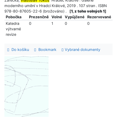
Zářecká,
Vlastislav Tokoš
Hradec Králové : Galerie
moderního umění v Hradci Králové, 2019 . 107 stran . ISBN
978-80-87605-22-6 (brožováno) .
[
1, z toho volných 1
]
Pobočka
Prezenčně
Volné
Vypůjčené
Rezervované
Katedra
0
1
0
0
výtvarné
revize
Do košíku
Bookmark
Vybrané dokumenty