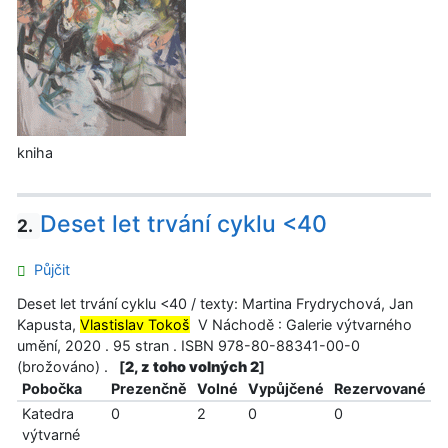
kniha
Deset let trvání cyklu <40
2.
Půjčit
Deset let trvání cyklu <40 / texty: Martina Frydrychová, Jan
Kapusta,
Vlastislav Tokoš
V Náchodě : Galerie výtvarného
umění, 2020 . 95 stran . ISBN 978-80-88341-00-0
(brožováno) .
[
2, z toho volných 2
]
Pobočka
Prezenčně
Volné
Vypůjčené
Rezervované
Katedra
0
2
0
0
výtvarné