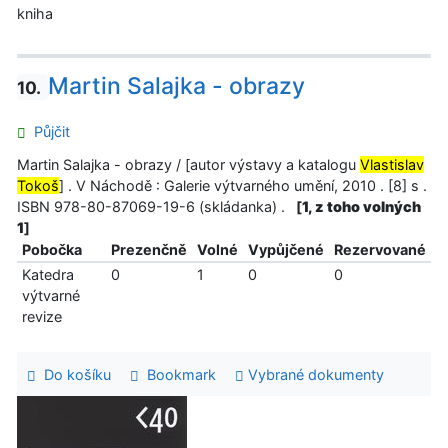
kniha
Martin Salajka - obrazy
10.
Půjčit
Martin Salajka - obrazy / [autor výstavy a katalogu
Vlastislav
Tokoš
] . V Náchodě : Galerie výtvarného umění, 2010 . [8] s .
ISBN 978-80-87069-19-6 (skládanka) .
[
1, z toho volných
1
]
Pobočka
Prezenčně
Volné
Vypůjčené
Rezervované
Katedra
0
1
0
0
výtvarné
revize
Do košíku
Bookmark
Vybrané dokumenty