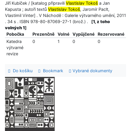
Jiří Kubíček / [katalog připravili
Vlastislav Tokoš
a Jan
Kapusta ; autoři textů
Vlastislav Tokoš
, Jaromír Paclt,
Vlastimil Vinter] . V Náchodě : Galerie výtvarného umění, 2011
. 34 s . ISBN 978-80-87069-27-1 (brož.) .
[
1, z toho
volných 1
]
Pobočka
Prezenčně
Volné
Vypůjčené
Rezervované
Katedra
0
1
0
0
výtvarné
revize
Do košíku
Bookmark
Vybrané dokumenty