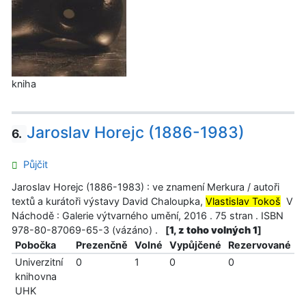
kniha
Jaroslav Horejc (1886-1983)
6.
Půjčit
Jaroslav Horejc (1886-1983) : ve znamení Merkura / autoři
textů a kurátoři výstavy David Chaloupka,
Vlastislav Tokoš
V
Náchodě : Galerie výtvarného umění, 2016 . 75 stran . ISBN
978-80-87069-65-3 (vázáno) .
[
1, z toho volných 1
]
Pobočka
Prezenčně
Volné
Vypůjčené
Rezervované
Univerzitní
0
1
0
0
knihovna
UHK