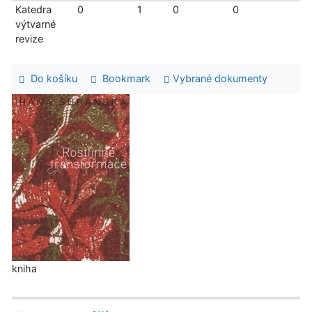
Katedra
0
1
0
0
výtvarné
revize
Do košíku
Bookmark
Vybrané dokumenty
kniha