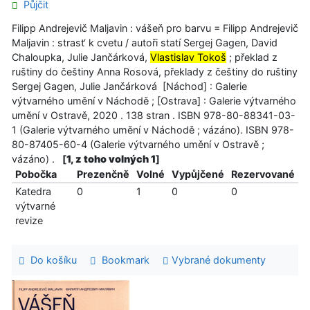
Půjčit
Filipp Andrejevič Maljavin : vášeň pro barvu = Filipp Andrejevič
Maljavin : strast‘ k cvetu / autoři statí Sergej Gagen, David
Chaloupka, Julie Jančárková,
Vlastislav Tokoš
; překlad z
ruštiny do češtiny Anna Rosová, překlady z češtiny do ruštiny
Sergej Gagen, Julie Jančárková [Náchod] : Galerie
výtvarného umění v Náchodě ; [Ostrava] : Galerie výtvarného
umění v Ostravě, 2020 . 138 stran . ISBN 978-80-88341-03-
1 (Galerie výtvarného umění v Náchodě ; vázáno). ISBN 978-
80-87405-60-4 (Galerie výtvarného umění v Ostravě ;
vázáno) .
[
1, z toho volných 1
]
Pobočka
Prezenčně
Volné
Vypůjčené
Rezervované
Katedra
0
1
0
0
výtvarné
revize
Do košíku
Bookmark
Vybrané dokumenty