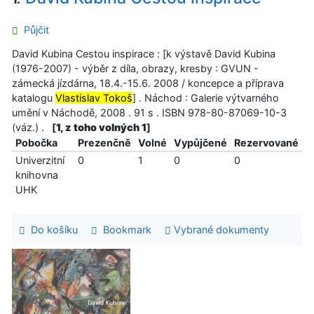
Půjčit
David Kubina Cestou inspirace : [k výstavě David Kubina
(1976-2007) - výběr z díla, obrazy, kresby : GVUN -
zámecká jízdárna, 18.4.-15.6. 2008 / koncepce a příprava
katalogu
Vlastislav Tokoš
] . Náchod : Galerie výtvarného
umění v Náchodě, 2008 . 91 s . ISBN 978-80-87069-10-3
(váz.) .
[
1, z toho volných 1
]
Pobočka
Prezenčně
Volné
Vypůjčené
Rezervované
Univerzitní
0
1
0
0
knihovna
UHK
Do košíku
Bookmark
Vybrané dokumenty