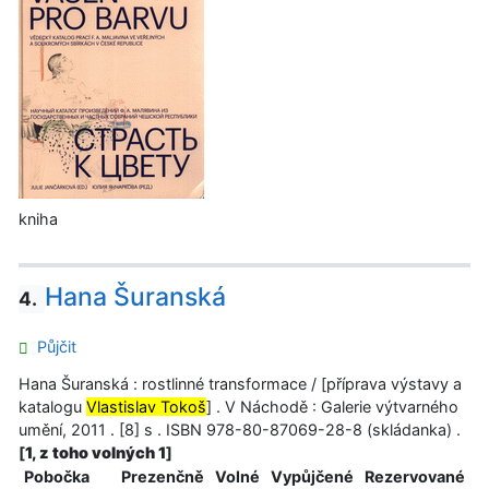
kniha
Hana Šuranská
4.
Půjčit
Hana Šuranská : rostlinné transformace / [příprava výstavy a
katalogu
Vlastislav Tokoš
] . V Náchodě : Galerie výtvarného
umění, 2011 . [8] s . ISBN 978-80-87069-28-8 (skládanka) .
[
1, z toho volných 1
]
Pobočka
Prezenčně
Volné
Vypůjčené
Rezervované