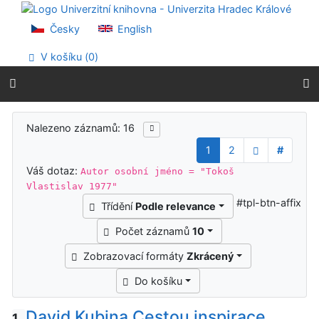
Přejít na obsah
Přejít na menu
Česky
English
Prohlášení o webové přístupnosti
V košíku (
0
)
Výsledky vyhledávání
Nalezeno záznamů: 16
1
2
#
Váš dotaz:
Autor osobní jméno = "Tokoš
Vlastislav 1977"
#tpl-btn-affix
Třídění
Podle relevance
Počet záznamů
10
Zobrazovací formáty
Zkrácený
Do košíku
David Kubina Cestou inspirace
1.