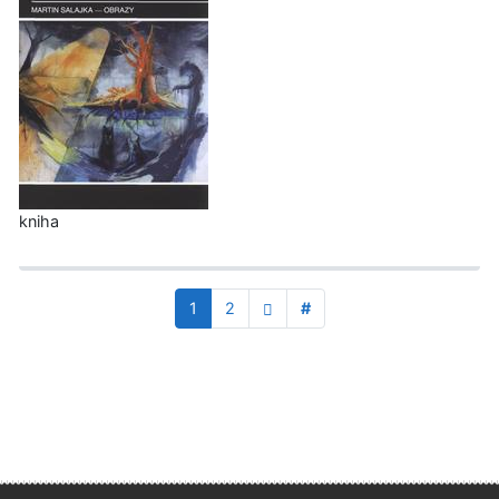
kniha
1
2
#