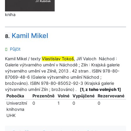
kniha
Kamil Mikel
8.
Půjčit
Kamil Mikel / texty
Vlastislav Tokoš
, Jiří Valoch Náchod :
Galerie výtvarného umění v Náchodě ; Zlín : Krajská galerie
výtvarného umění ve Zlíně, 2013 . 42 stran . ISBN 978-80-
87069-48-6 (Galerie výtvarného umění Náchod ;
brožováno). ISBN 978-80-85052-92-3 (Krajská galerie
výtvarného umění Zlín ; brožováno) .
[
1, z toho volných 1
]
Pobočka
Prezenčně
Volné
Vypůjčené
Rezervované
Univerzitní
0
1
0
0
knihovna
UHK