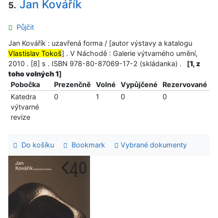
Jan Kovářík
5.
Půjčit
Jan Kovářík : uzavřená forma / [autor výstavy a katalogu
Vlastislav Tokoš
] . V Náchodě : Galerie výtvarného umění,
2010 . [8] s . ISBN 978-80-87069-17-2 (skládanka) .
[
1, z
toho volných 1
]
Pobočka
Prezenčně
Volné
Vypůjčené
Rezervované
Katedra
0
1
0
0
výtvarné
revize
Do košíku
Bookmark
Vybrané dokumenty