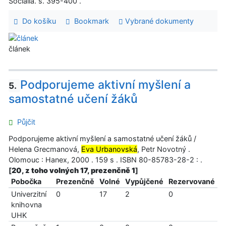
Socialia. s. 395-400 .
Do košíku
Bookmark
Vybrané dokumenty
článek
Podporujeme aktivní myšlení a
5.
samostatné učení žáků
Půjčit
Podporujeme aktivní myšlení a samostatné učení žáků /
Helena Grecmanová,
Eva Urbanovská
, Petr Novotný .
Olomouc : Hanex, 2000 . 159 s . ISBN 80-85783-28-2 : .
[
20, z toho volných 17, prezenčně 1
]
Pobočka
Prezenčně
Volné
Vypůjčené
Rezervované
Univerzitní
0
17
2
0
knihovna
UHK