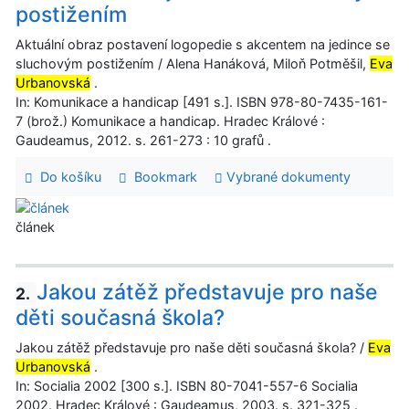
postižením
Aktuální obraz postavení logopedie s akcentem na jedince se
sluchovým postižením / Alena Hanáková, Miloň Potměšil,
Eva
Urbanovská
.
In: Komunikace a handicap [491 s.]. ISBN 978-80-7435-161-
7 (brož.) Komunikace a handicap. Hradec Králové :
Gaudeamus, 2012. s. 261-273 : 10 grafů .
Do košíku
Bookmark
Vybrané dokumenty
článek
Jakou zátěž představuje pro naše
2.
děti současná škola?
Jakou zátěž představuje pro naše děti současná škola? /
Eva
Urbanovská
.
In: Socialia 2002 [300 s.]. ISBN 80-7041-557-6 Socialia
2002. Hradec Králové : Gaudeamus, 2003. s. 321-325 .