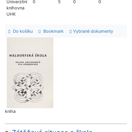
Univerzitní
0
5
0
0
knihovna
UHK
Do košíku
Bookmark
Vybrané dokumenty
kniha