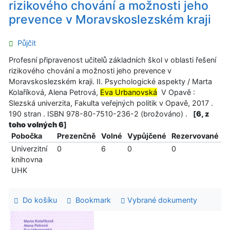
rizikového chování a možnosti jeho
prevence v Moravskoslezském kraji
Půjčit
Profesní připravenost učitelů základních škol v oblasti řešení
rizikového chování a možnosti jeho prevence v
Moravskoslezském kraji. II. Psychologické aspekty / Marta
Kolaříková, Alena Petrová,
Eva Urbanovská
V Opavě :
Slezská univerzita, Fakulta veřejných politik v Opavě, 2017 .
190 stran . ISBN 978-80-7510-236-2 (brožováno) .
[
6, z
toho volných 6
]
Pobočka
Prezenčně
Volné
Vypůjčené
Rezervované
Univerzitní
0
6
0
0
knihovna
UHK
Do košíku
Bookmark
Vybrané dokumenty