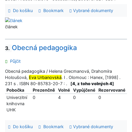
Do košíku
Bookmark
Vybrané dokumenty
článek
Obecná pedagogika
3.
Půjčit
Obecná pedagogika / Helena Grecmanová, Drahomíra
Holoušová,
Eva Urbanovská
. I . Olomouc : Hanex, [1998] .
231 s . ISBN 80-85783-20-7 : .
[
4, z toho volných 4
]
Pobočka
Prezenčně
Volné
Vypůjčené
Rezervované
Univerzitní
0
4
0
0
knihovna
UHK
Do košíku
Bookmark
Vybrané dokumenty