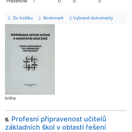
Prezenčně
1
0
0
0
Do košíku
Bookmark
Vybrané dokumenty
kniha
Profesní připravenost učitelů
6.
základních škol v oblasti řešení