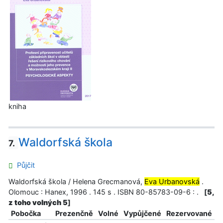
kniha
Waldorfská škola
7.
Půjčit
Waldorfská škola / Helena Grecmanová,
Eva Urbanovská
.
Olomouc : Hanex, 1996 . 145 s . ISBN 80-85783-09-6 : .
[
5,
z toho volných 5
]
Pobočka
Prezenčně
Volné
Vypůjčené
Rezervované