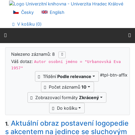
Přejít na obsah
Přejít na menu
Česky
English
Prohlášení o webové přístupnosti
V košíku (
0
)
Výsledky vyhledávání
Nalezeno záznamů: 8
Váš dotaz:
Autor osobní jméno = "Urbanovská Eva
1957"
#tpl-btn-affix
Třídění
Podle relevance
Počet záznamů
10
Zobrazovací formáty
Zkrácený
Do košíku
Aktuální obraz postavení logopedie
1.
s akcentem na jedince se sluchovým