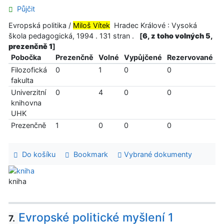
Půjčit
Evropská politika /
Miloš Vítek
Hradec Králové : Vysoká
škola pedagogická, 1994 . 131 stran .
[
6, z toho volných 5,
prezenčně 1
]
Pobočka
Prezenčně
Volné
Vypůjčené
Rezervované
Filozofická
0
1
0
0
fakulta
Univerzitní
0
4
0
0
knihovna
UHK
Prezenčně
1
0
0
0
Do košíku
Bookmark
Vybrané dokumenty
kniha
Evropské politické myšlení 1
7.