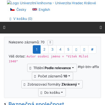
Přejít na obsah
Přejít na menu
Česky
English
Prohlášení o webové přístupnosti
V košíku (
0
)
Výsledky vyhledávání
Nalezeno záznamů: 70
1
2
3
4
5
#
Váš dotaz:
Autor osobní jméno = "Vítek Miloš
1940"
#tpl-btn-affix
Třídění
Podle relevance
Počet záznamů
10
Zobrazovací formáty
Zkrácený
Do košíku
Bezpečná společnost
1.