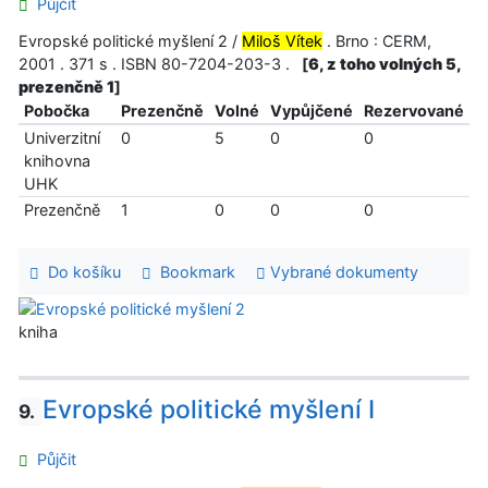
Půjčit
Evropské politické myšlení 2 /
Miloš Vítek
. Brno : CERM,
2001 . 371 s . ISBN 80-7204-203-3 .
[
6, z toho volných 5,
prezenčně 1
]
Pobočka
Prezenčně
Volné
Vypůjčené
Rezervované
Univerzitní
0
5
0
0
knihovna
UHK
Prezenčně
1
0
0
0
Do košíku
Bookmark
Vybrané dokumenty
kniha
Evropské politické myšlení I
9.
Půjčit