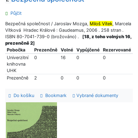
Půjčit
Bezpečná společnost / Jaroslav Mozga,
Miloš Vítek
, Marcela
Vítková Hradec Králové : Gaudeamus, 2006 . 258 stran .
ISBN 80-7041-739-0 (brožováno) .
[
18, z toho volných 16,
prezenčně 2
]
Pobočka
Prezenčně
Volné
Vypůjčené
Rezervované
Univerzitní
0
16
0
0
knihovna
UHK
Prezenčně
2
0
0
0
Do košíku
Bookmark
Vybrané dokumenty