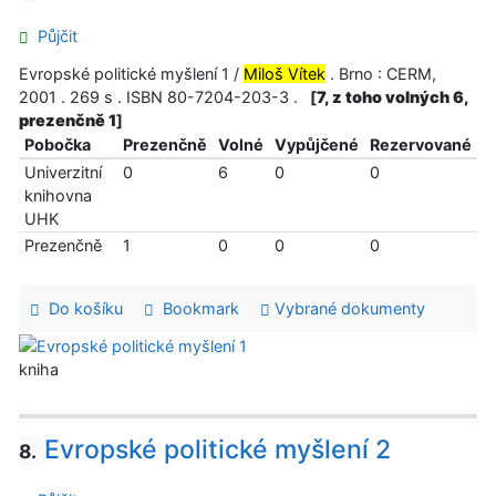
Půjčit
Evropské politické myšlení 1 /
Miloš Vítek
. Brno : CERM,
2001 . 269 s . ISBN 80-7204-203-3 .
[
7, z toho volných 6,
prezenčně 1
]
Pobočka
Prezenčně
Volné
Vypůjčené
Rezervované
Univerzitní
0
6
0
0
knihovna
UHK
Prezenčně
1
0
0
0
Do košíku
Bookmark
Vybrané dokumenty
kniha
Evropské politické myšlení 2
8.