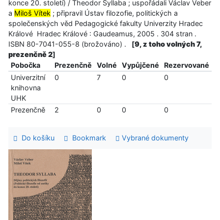
konce 20. století) / Theodor Syllaba ; uspořádali Václav Veber
a
Miloš Vítek
; připravil Ústav filozofie, politických a
společenských věd Pedagogické fakulty Univerzity Hradec
Králové Hradec Králové : Gaudeamus, 2005 . 304 stran .
ISBN 80-7041-055-8 (brožováno) .
[
9, z toho volných 7,
prezenčně 2
]
Pobočka
Prezenčně
Volné
Vypůjčené
Rezervované
Univerzitní
0
7
0
0
knihovna
UHK
Prezenčně
2
0
0
0
Do košíku
Bookmark
Vybrané dokumenty