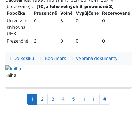
(brožováno) .
[
10, z toho volných 8, prezenčně 2
]
Pobočka
Prezenčně
Volné
Vypůjčené
Rezervované
Univerzitní
0
8
0
0
knihovna
UHK
Prezenčně
2
0
0
0
Do košíku
Bookmark
Vybrané dokumenty
kniha
1
2
3
4
5
#