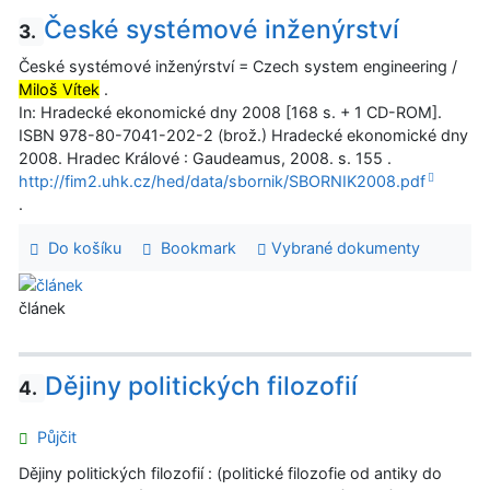
České systémové inženýrství
3.
České systémové inženýrství = Czech system engineering /
Miloš Vítek
.
In: Hradecké ekonomické dny 2008 [168 s. + 1 CD-ROM].
ISBN 978-80-7041-202-2 (brož.) Hradecké ekonomické dny
2008. Hradec Králové : Gaudeamus, 2008. s. 155 .
http://fim2.uhk.cz/hed/data/sbornik/SBORNIK2008.pdf
.
Do košíku
Bookmark
Vybrané dokumenty
článek
Dějiny politických filozofií
4.
Půjčit
Dějiny politických filozofií : (politické filozofie od antiky do