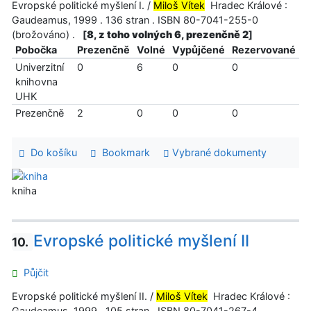
Evropské politické myšlení I. /
Miloš Vítek
Hradec Králové :
Gaudeamus, 1999 . 136 stran . ISBN 80-7041-255-0
(brožováno) .
[
8, z toho volných 6, prezenčně 2
]
Pobočka
Prezenčně
Volné
Vypůjčené
Rezervované
Univerzitní
0
6
0
0
knihovna
UHK
Prezenčně
2
0
0
0
Do košíku
Bookmark
Vybrané dokumenty
kniha
Evropské politické myšlení II
10.
Půjčit
Evropské politické myšlení II. /
Miloš Vítek
Hradec Králové :
Gaudeamus, 1999 . 105 stran . ISBN 80-7041-267-4