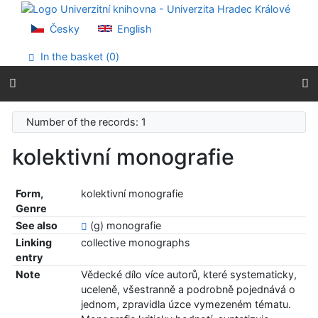
Go to content
Go to menu
Česky
English
Accessibility declaration
In the basket (
0
)
Number of the records: 1
kolektivní monografie
Form,
kolektivní monografie
Genre
See also
(g) monografie
Linking
collective monographs
entry
Note
Vědecké dílo více autorů, které systematicky,
uceleně, všestranně a podrobně pojednává o
jednom, zpravidla úzce vymezeném tématu.