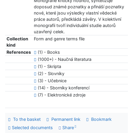
Monografie kriticky hodnotí, syntetizuje
doposud známé poznatky a přináší poznatky
nové, které jsou výsledky vlastní vědecké
práce autorů, předkládá závěry. V kolektivní
monografii tvoří individuální studie autorů
uzavřený celek.
Collection
Form and genre terms file
kind
References
(1) - Books
(1000+) - Naučná literatura
(1) - Skripta
(2) - Slovníky
(3) - Učebnice
(14) - Sborníky konferencí
(7) - Elektronické zdroje
To the basket
Permanent link
Bookmark
Selected documents
Share