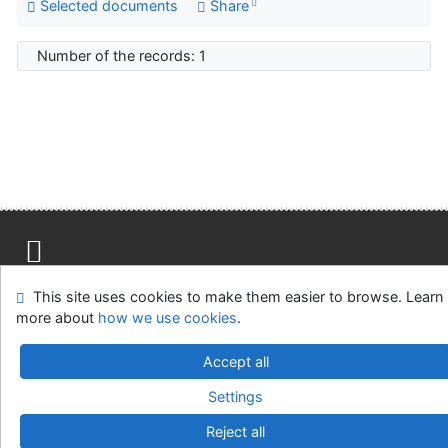
Selected documents
Share
Number of the records: 1
Site map
Accessibility
Privacy
OpenSearch module
This site uses cookies to make them easier to browse. Learn
Feedback form
Cookie settings
more about
how we use cookies
.
Accept all
Univerzitní knihovna - Univerzita Hradec Králové
©1993-2026
IPAC
v.4.8.63a
-
Cosmotron Slovakia, s.r.o.
Settings
Reject all