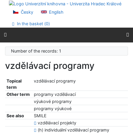
Go to content
Go to menu
Česky
English
Accessibility declaration
In the basket (
0
)
Number of the records: 1
vzdělávací programy
Topical
vzdělávací programy
term
Other term
programy vzdělávací
výukové programy
programy výukové
See also
SMILE
vzdělávací projekty
(h) individuální vzdělávací programy