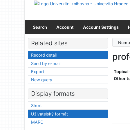
Go to content
Go to menu
Accessibility declaration
Search
Account
Account Settings
Related sites
Numbe
pro
Record detail
Send by e-mail
Export
Topical
Other t
New query
Display formats
Short
Uživatelský formát
MARC