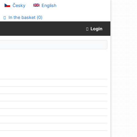
Česky
English
In the basket (
0
)
Login