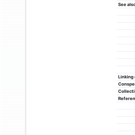
See als
Linking
Conspe
Collect
Refere