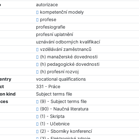
o
autorizace
kompetenční modely
profese
profesiografie
profesní uplatnění
uznávání odborných kvalifikací
vzdělávání zaměstnanců
(h) manažerské dovednosti
(h) pedagogické dovednosti
(h) profesní rozvoj
 entry
vocational qualifications
ct
331 - Práce
ion kind
Subject terms file
nces
(9) - Subject terms file
(90) - Naučná literatura
(1) - Skripta
(1) - Učebnice
(2) - Sborníky konferencí
(3) - Elektronické zdroje