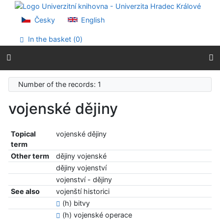
Go to content
Go to menu
Česky
English
Accessibility declaration
In the basket (
0
)
Number of the records: 1
vojenské dějiny
Topical
vojenské dějiny
term
Other term
dějiny vojenské
dějiny vojenství
vojenství - dějiny
See also
vojenští historici
(h) bitvy
(h) vojenské operace