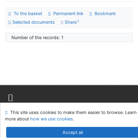
To the basket
Permanent link
Bookmark
Selected documents
Share
Number of the records: 1
Site map
Accessibility
Privacy
OpenSearch module
This site uses cookies to make them easier to browse. Learn
Feedback form
Cookie settings
more about
how we use cookies
.
Univerzitní knihovna - Univerzita Hradec Králové
Accept all