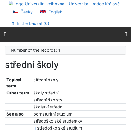
Go to content
Go to menu
Česky
English
Accessibility declaration
In the basket (
0
)
Number of the records: 1
střední školy
Topical
střední školy
term
Other term
školy střední
střední školství
školství střední
See also
pomaturitní studium
středoškolské studentky
středoškolské studium