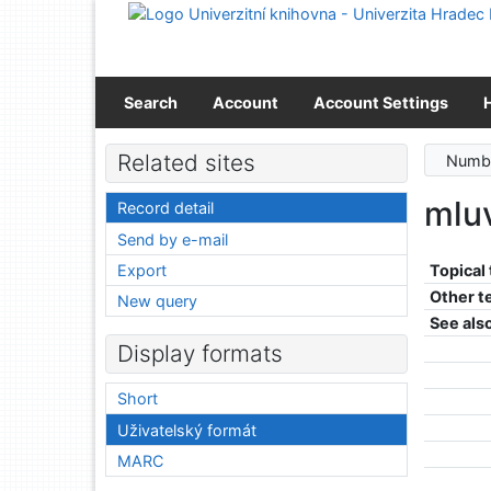
Go to content
Go to menu
Accessibility declaration
Search
Account
Account Settings
Related sites
Numbe
mlu
Record detail
Send by e-mail
Export
Topical
Other t
New query
See als
Display formats
Short
Uživatelský formát
MARC