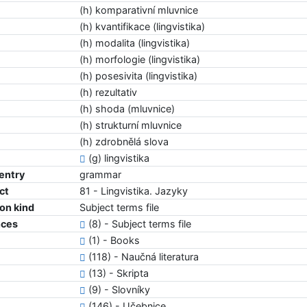
(h) komparativní mluvnice
(h) kvantifikace (lingvistika)
(h) modalita (lingvistika)
(h) morfologie (lingvistika)
(h) posesivita (lingvistika)
(h) rezultativ
(h) shoda (mluvnice)
(h) strukturní mluvnice
(h) zdrobnělá slova
(g) lingvistika
 entry
grammar
ct
81 - Lingvistika. Jazyky
ion kind
Subject terms file
nces
(8) - Subject terms file
(1) - Books
(118) - Naučná literatura
(13) - Skripta
(9) - Slovníky
(146) - Učebnice