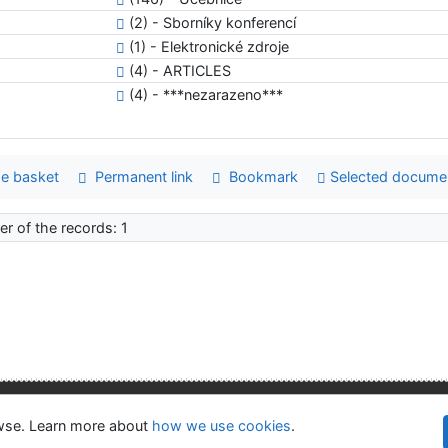
(2) - Sborníky konferencí
(1) - Elektronické zdroje
(4) - ARTICLES
(4) - ***nezarazeno***
e basket
Permanent link
Bookmark
Selected docume
r of the records: 1
lity
Privacy
OpenSearch module
owse. Learn more about
how we use cookies
.
©1993-
kie settings