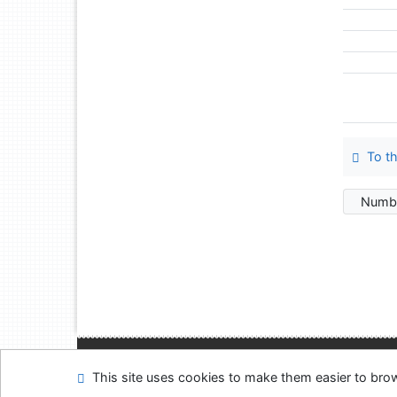
To th
Numbe
Site map
Accessibi
This site uses cookies to make them easier to br
Feedback form
Coo