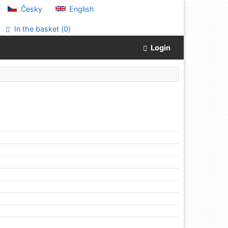
Česky
English
In the basket (
0
)
Login