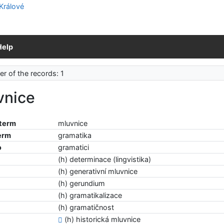
Help
r of the records: 1
vnice
 term
mluvnice
erm
gramatika
o
gramatici
(h) determinace (lingvistika)
(h) generativní mluvnice
(h) gerundium
(h) gramatikalizace
(h) gramatičnost
(h) historická mluvnice